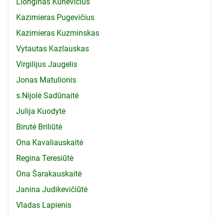
Lionginas Kunevičius
Kazimieras Pugevičius
Kazimieras Kuzminskas
Vytautas Kazlauskas
Virgilijus Jaugelis
Jonas Matulionis
s.Nijolė Sadūnaitė
Julija Kuodytė
Birutė Briliūtė
Ona Kavaliauskaitė
Regina Teresiūtė
Ona Šarakauskaitė
Janina Judikevičiūtė
Vladas Lapienis