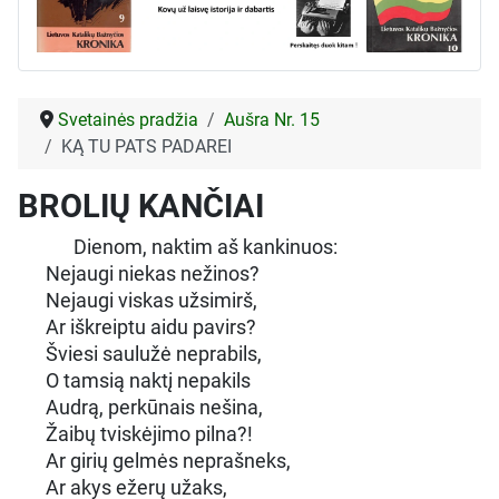
Svetainės pradžia
Aušra Nr. 15
KĄ TU PATS PADAREI
BROLIŲ KANČIAI
Dienom, naktim aš kankinuos:
Nejaugi niekas nežinos?
Nejaugi viskas užsimirš,
Ar iškreiptu aidu pavirs?
Šviesi saulužė neprabils,
O tamsią naktį nepakils
Audrą, perkūnais nešina,
Žaibų tviskėjimo pilna?!
Ar girių gelmės neprašneks,
Ar akys ežerų užaks,