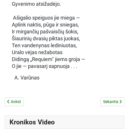
Gyvenimo atsižadėjo.
Ašigalio speiguos jie miega —
Aplink naktis, pūga ir sniegas,
Ir mirgančių pašvaisčių šokis,
Šiaurinių dvasių piktas juokas,
Ten vandenynas lediniuotas,
Uralo vėjas nežabotas
Didingą „Requiem" jiems groja —
O jie — pavasarį sapnuoja . . .
A. Varūnas
Ankstesnis straipsnis: KRUVINI BOLŠEVIKŲ DARBAI
Kitas straip
Ankst
Sekantis
Kronikos Video