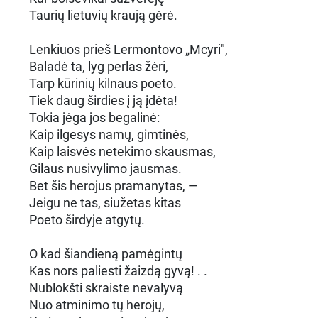
Taurių lietuvių kraują gėrė.
Lenkiuos prieš Lermontovo „Mcyri",
Baladė ta, lyg perlas žėri,
Tarp kūrinių kilnaus poeto.
Tiek daug širdies į ją įdėta!
Tokia jėga jos begalinė:
Kaip ilgesys namų, gimtinės,
Kaip laisvės netekimo skausmas,
Gilaus nusivylimo jausmas.
Bet šis herojus pramanytas, —
Jeigu ne tas, siužetas kitas
Poeto širdyje atgytų.
O kad šiandieną pamėgintų
Kas nors paliesti žaizdą gyvą! . .
Nublokšti skraiste nevalyvą
Nuo atminimo tų herojų,