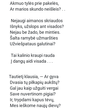
Akmuo tylės prie pakelės,
Ar marios skundo neišleis? . .
Nejaugi aimanos skriaudos
Išnyks, užslops ant visados?
Nejau be žado, be minties.
Šalta ramybė užmaršties
Užviešpataus galutinai?
Tai kalinio kraupi rauda
Į dangų aidi visada . . .
Tautietį klausia, — Ar gyva
Dvasia tų pilkapių aukštų?
Gal jau kaip užguiti vergai
Save nuvertinom pigiai?
Ir, trypdami kapus tėvų,
Mes ieškome naujų dievų?