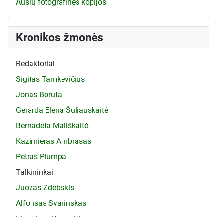
Aušrų fotografinės kopijos
Kronikos žmonės
Redaktoriai
Sigitas Tamkevičius
Jonas Boruta
Gerarda Elena Šuliauskaitė
Bernadeta Mališkaitė
Kazimieras Ambrasas
Petras Plumpa
Talkininkai
Juozas Zdebskis
Alfonsas Svarinskas