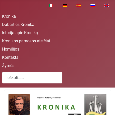
Pasirinkite savo kalbą
Kronika
Dabarties Kronika
Istorija apie Kroniką
Kronikos pamokos ateičiai
Homilijos
Kontaktai
Žymės
Paieška