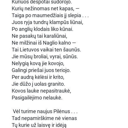
Kuriuos despotai sudorojo.
Kurių nežinomas net kapas, —
Taiga po maumedžiais jį slepia . . .
Juos ryja tundrų klampūs liūnai,
Po anglių klodais liko kūnai.
Ne pasakų tai karaliūnai,
Ne milžinai iš Naglio kalno —
Tai Lietuvos vaikai ten šaunūs.
Jie mūsų broliai, vyrai, sūnūs.
Nelygią kovą jie kovojo,
Galingi priešai juos teriojo.
Per audrą kėlėsi ir krito,
Jie dūžo į uolas granito.
Kovos lauke nepasitraukė,
Pasigailėjimo nelaukė.
Vėl turime naujus Pilėnus . . .
Tad nepamirškime nė vienas
Tų kurie už laisvę ir idėją