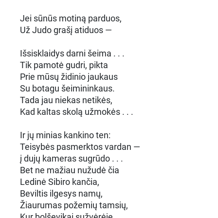
Jei sūnūs motiną parduos,
Už Judo grašį atiduos —
Išsisklaidys darni šeima . . .
Tik pamotė gudri, pikta
Prie mūsų židinio jaukaus
Su botagu šeimininkaus.
Tada jau niekas netikės,
Kad kaltas skolą užmokės . . .
Ir jų minias kankino ten:
Teisybės pasmerktos vardan —
į dujų kameras sugrūdo . . .
Bet ne mažiau nužudė čia
Ledinė Sibiro kančia,
Beviltis ilgesys namų,
Žiaurumas požemių tamsių,
Kur bolševikai sužvėrėję