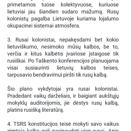
primetamos tuose kolektyvuose, kuriuose
lietuviai jau šiandien sudaro mažumą. Rusų
kolonistų pagalba Lietuvoje kuriama lojalumo
okupacinei sistemai atmosfera.
3. Rusai kolonistai, nepakęsdami bet kokio
lietuviškumo, nesimoko mūsų kalbos, be to,
verčia ir kitus kalbėtis įvairiose įstaigose tik
rusiškai. Po Taškento konferencijos planuojama
visai susiaurinti lietuvių kalbos teises,
tarpusavio bendravimui piršti tik rusų kalbą.
Šio plano vykdytojai yra rusai kolonistai.
Pradedant vaikų darželiais, ir baigiant aukštųjų
mokyklų auditorijomis, jie dėstys rusų kalbą,
platins rusišką literatūrą.
4. TSRS konstitucijos teisė mokyti savo vaikus
gimtąją kalbą gali pasinaudoti vien rusai. Apie