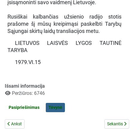
įsisąmoninti savo vaidmenį Lietuvoje.
Rusiškai kalbančias užsienio radijo stotis
prašome šį mūsų kreipimąsi paskelbti Tarybų
Sąjungai skirtų laidų transliacijos metu.
LIETUVOS LAISVĖS LYGOS TAUTINĖ
TARYBA
1979.VI.15
Išsami informacija
Peržiūros: 6746
Pasipriešinimas
Tėvynė
Ankstesnis straipsnis: Hitlerio ir Stalino suokalbio dokumentai
Kitas straips
Ankst
Sekantis