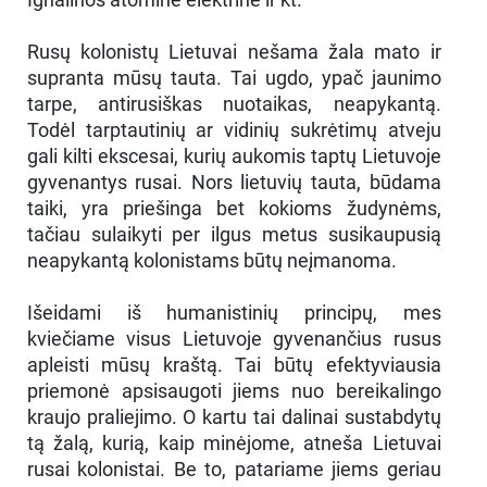
Rusų kolonistų Lietuvai nešama žala mato ir
supranta mūsų tauta. Tai ugdo, ypač jaunimo
tarpe, antirusiškas nuotaikas, neapykantą.
Todėl tarptautinių ar vidinių sukrėtimų atveju
gali kilti ekscesai, kurių aukomis taptų Lietuvoje
gyvenantys rusai. Nors lietuvių tauta, būdama
taiki, yra priešinga bet kokioms žudynėms,
tačiau sulaikyti per ilgus metus susikaupusią
neapykantą kolonistams būtų neįmanoma.
Išeidami iš humanistinių principų, mes
kviečiame visus Lietuvoje gyvenančius rusus
apleisti mūsų kraštą. Tai būtų efektyviausia
priemonė apsisaugoti jiems nuo bereikalingo
kraujo praliejimo. O kartu tai dalinai sustabdytų
tą žalą, kurią, kaip minėjome, atneša Lietuvai
rusai kolonistai. Be to, patariame jiems geriau