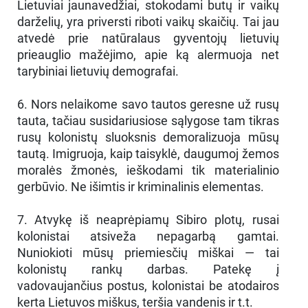
Lietuviai jaunavedžiai, stokodami butų ir vaikų
darželių, yra priversti riboti vaikų skaičių. Tai jau
atvedė prie natūralaus gyventojų lietuvių
prieauglio mažėjimo, apie ką alermuoja net
tarybiniai lietuvių demografai.
6. Nors nelaikome savo tautos geresne už rusų
tauta, tačiau susidariusiose sąlygose tam tikras
rusų kolonistų sluoksnis demoralizuoja mūsų
tautą. Imigruoja, kaip taisyklė, daugumoj žemos
moralės žmonės, ieškodami tik materialinio
gerbūvio. Ne išimtis ir kriminalinis elementas.
7. Atvykę iš neaprėpiamų Sibiro plotų, rusai
kolonistai atsiveža nepagarbą gamtai.
Nuniokioti mūsų priemiesčių miškai — tai
kolonistų rankų darbas. Patekę į
vadovaujančius postus, kolonistai be atodairos
kerta Lietuvos miškus, teršia vandenis ir t.t.