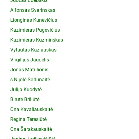
Juozas Zdebskis
Alfonsas Svarinskas
Lionginas Kunevičius
Kazimieras Pugevičius
Kazimieras Kuzminskas
Vytautas Kazlauskas
Virgilijus Jaugelis
Jonas Matulionis
s.Nijolė Sadūnaitė
Julija Kuodytė
Birutė Briliūtė
Ona Kavaliauskaitė
Regina Teresiūtė
Ona Šarakauskaitė