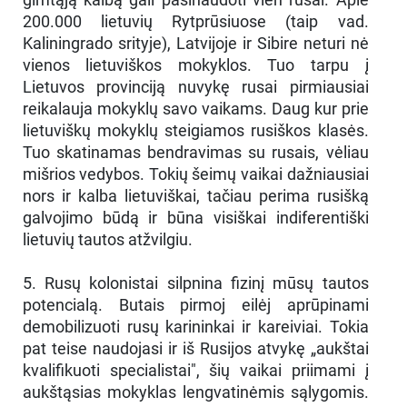
200.000 lietuvių Rytprūsiuose (taip vad.
Kaliningrado srityje), Latvijoje ir Sibire neturi nė
vienos lietuviškos mokyklos. Tuo tarpu į
Lietuvos provinciją nuvykę rusai pirmiausiai
reikalauja mokyklų savo vaikams. Daug kur prie
lietuviškų mokyklų steigiamos rusiškos klasės.
Tuo skatinamas bendravimas su rusais, vėliau
mišrios vedybos. Tokių šeimų vaikai dažniausiai
nors ir kalba lietuviškai, tačiau perima rusišką
galvojimo būdą ir būna visiškai indiferentiški
lietuvių tautos atžvilgiu.
5. Rusų kolonistai silpnina fizinį mūsų tautos
potencialą. Butais pirmoj eilėj aprūpinami
demobilizuoti rusų karininkai ir kareiviai. Tokia
pat teise naudojasi ir iš Rusijos atvykę „aukštai
kvalifikuoti specialistai", šių vaikai priimami į
aukštąsias mokyklas lengvatinėmis sąlygomis.