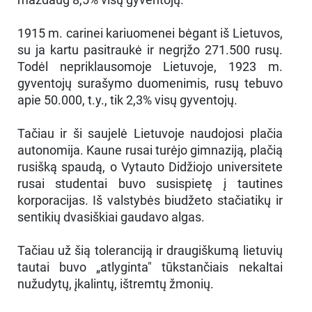
1915 m. carinei kariuomenei bėgant iš Lietuvos,
su ja kartu pasitraukė ir negrįžo 271.500 rusų.
Todėl nepriklausomoje Lietuvoje, 1923 m.
gyventojų surašymo duomenimis, rusų tebuvo
apie 50.000, t.y., tik 2,3% visų gyventojų.
Tačiau ir ši saujelė Lietuvoje naudojosi plačia
autonomija. Kaune rusai turėjo gimnaziją, plačią
rusišką spaudą, o Vytauto Didžiojo universitete
rusai studentai buvo susispietę į tautines
korporacijas. Iš valstybės biudžeto stačiatikų ir
sentikių dvasiškiai gaudavo algas.
Tačiau už šią toleranciją ir draugiškumą lietuvių
tautai buvo „atlyginta" tūkstančiais nekaltai
nužudytų, įkalintų, ištremtų žmonių.