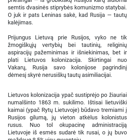
semtis dvasinės stiprybės komunizmo statybai.
O juk ir pats Leninas sakė, kad Rusija — tautų
kalėjimas.
Prijungus Lietuvą prie Rusijos, vyko ne tik
žmogiškųjų vertybių bei tautinių, religinių
aspiracijų pažeminimas ir išniekinimas, bet ir
plati Lietuvos kolonizacija. Skirtingai nuo
Vakarų, Rusija savo kolonijose pagrindinį
dėmesį skyrė nerusiškų tautų asimiliacijai.
Lietuvos kolonizacija ypač sustiprėjo po žiauriai
numalšinto 1863 m. sukilimo. Ištisai lietuviški
kaimai (ypač Rytų Lietuvoje) būdavo tremiami į
Rusijos gilumą, jų vieton atkėlus kolonistus
rusus. Nuo tol okupacinę administraciją
Lietuvoje iš esmės sudarė tik rusai, o jų buvo
maždaug 8,5% visų gyventojų.