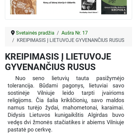
Svetainės pradžia
Aušra Nr. 17
KREIPIMASIS Į LIETUVOJE GYVENANČIUS RUSUS
KREIPIMASIS Į LIETUVOJE
GYVENANČIUS RUSUS
Nuo seno lietuvių tauta pasižymėjo
tolerancija. Būdami pagonys, lietuviai savo
sostinėje Vilniuje leido tarpti įvairioms
religijoms. Čia šalia krikščionių, savo maldos
namus turėjo žydai, mahometonai, karaimai.
Didysis Lietuvos kunigaikštis Algirdas buvo
vedęs dvi žmonės stačiatikes ir abiems Vilniuje
pastatė po cerkvę.