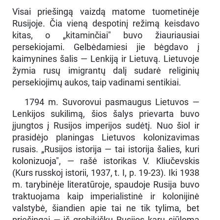
Visai priešingą vaizdą matome tuometinėje
Rusijoje. Čia vieną despotinį režimą keisdavo
kitas, o „kitaminčiai" buvo žiauriausiai
persekiojami. Gelbėdamiesi jie bėgdavo į
kaimynines šalis — Lenkiją ir Lietuvą. Lietuvoje
žymia rusų imigrantų dalį sudarė religinių
persekiojimų aukos, taip vadinami sentikiai.
1794 m. Suvorovui pasmaugus Lietuvos —
Lenkijos sukilimą, šios šalys prievarta buvo
įjungtos į Rusijos imperijos sudėtį. Nuo šiol ir
prasidėjo planingas Lietuvos kolonizavimas
rusais. „Rusijos istorija — tai istorija šalies, kuri
kolonizuoja", — rašė istorikas V. Kliučevskis
(Kurs russkoj istorii, 1937, t. I, p. 19-23). Iki 1938
m. tarybinėje literatūroje, spaudoje Rusija buvo
traktuojama kaip imperialistinė ir kolonijinė
valstybė, šiandien apie tai ne tik tylima, bet
priešingai — iš grobikiškų Rusijos karų siūloma