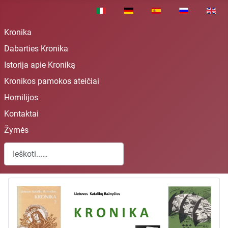
Pasirinkite savo kalbą
Kronika
Dabarties Kronika
Istorija apie Kroniką
Kronikos pamokos ateičiai
Homilijos
Kontaktai
Žymės
Paieška