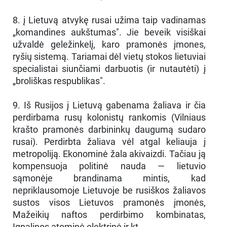
8. į Lietuvą atvykę rusai užima taip vadinamas
„komandines aukštumas". Jie beveik visiškai
užvaldė geležinkelį, karo pramonės įmones,
ryšių sistemą. Tariamai dėl vietų stokos lietuviai
specialistai siunčiami darbuotis (ir nutautėti) į
„broliškas respublikas".
9. Iš Rusijos į Lietuvą gabenama žaliava ir čia
perdirbama rusų kolonistų rankomis (Vilniaus
krašto pramonės darbininkų daugumą sudaro
rusai). Perdirbta žaliava vėl atgal keliauja į
metropoliją. Ekonominė žala akivaizdi. Tačiau ją
kompensuoja politinė nauda — lietuvio
sąmonėje brandinama mintis, kad
nepriklausomoje Lietuvoje be rusiškos žaliavos
sustos visos Lietuvos pramonės įmonės,
Mažeikių naftos perdirbimo kombinatas,
Ignalinos atominė elektrinė ir kt.