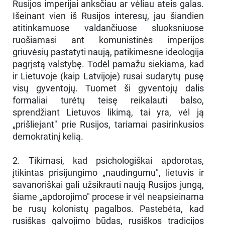
Rusijos imperijai anksčiau ar vėliau ateis galas.
Išeinant vien iš Rusijos interesų, jau šiandien
atitinkamuose valdančiuose sluoksniuose
ruošiamasi ant komunistinės imperijos
griuvėsių pastatyti naują, patikimesne ideologija
pagrįstą valstybę. Todėl pamažu siekiama, kad
ir Lietuvoje (kaip Latvijoje) rusai sudarytų pusę
visų gyventojų. Tuomet ši gyventojų dalis
formaliai turėtų teisę reikalauti balso,
sprendžiant Lietuvos likimą, tai yra, vėl ją
„prišliejant" prie Rusijos, tariamai pasirinkusios
demokratinį kelią.
2. Tikimasi, kad psichologiškai apdorotas,
įtikintas prisijungimo „naudingumu", lietuvis ir
savanoriškai gali užsikrauti naują Rusijos jungą,
šiame „apdorojimo" procese ir vėl neapsieinama
be rusų kolonistų pagalbos. Pastebėta, kad
rusiškas galvojimo būdas, rusiškos tradicijos