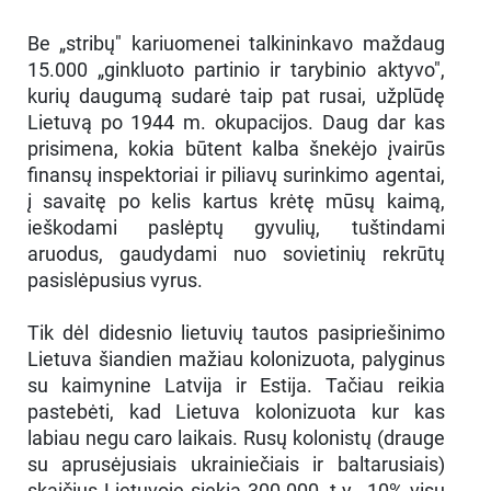
Be „stribų" kariuomenei talkininkavo maždaug
15.000 „ginkluoto partinio ir tarybinio aktyvo",
kurių daugumą sudarė taip pat rusai, užplūdę
Lietuvą po 1944 m. okupacijos. Daug dar kas
prisimena, kokia būtent kalba šnekėjo įvairūs
finansų inspektoriai ir piliavų surinkimo agentai,
į savaitę po kelis kartus krėtę mūsų kaimą,
ieškodami paslėptų gyvulių, tuštindami
aruodus, gaudydami nuo sovietinių rekrūtų
pasislėpusius vyrus.
Tik dėl didesnio lietuvių tautos pasipriešinimo
Lietuva šiandien mažiau kolonizuota, palyginus
su kaimynine Latvija ir Estija. Tačiau reikia
pastebėti, kad Lietuva kolonizuota kur kas
labiau negu caro laikais. Rusų kolonistų (drauge
su aprusėjusiais ukrainiečiais ir baltarusiais)
skaičius Lietuvoje siekia 300.000, t.y., 10% visų