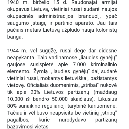
1940 m. birželio 15 d. Raudonajai armijai
okupavus Lietuvą, vietiniai rusai sudarė naujos
okupacinės administracijos branduolį, ypač
saugumo įstaigų ir partinio aparato. Jau tais
pačiais metais Lietuvą užplūdo nauja kolonistų
banga.
1944 m. vėl sugrįžę, rusai degė dar didesnė
neapykanta. Taip vadinamose „liaudies gynėjų"
gaujose susispietė apie 7.000 kriminalinio
elemento. Žymią „liaudies gynėjų" dalį sudarė
vietiniai rusai, mokantys lietuviškai, pažįstantys
vietovę. Oficialiais duomenimis, „stribai" nukovė
tik apie 20% Lietuvos partizanų (maždaug
10.000 iš bendro 50.000 skaičiaus). Likusius
80% sunaikino reguliarioji tarybinė kariuomenė.
Tačiau ir vėl buvo neapsieita be vietinių „stribų"
pagalbos, kurie nurodydavo partizanų
bazavimosi vietas.