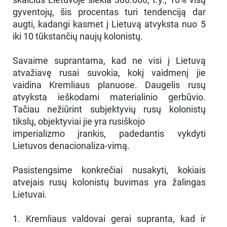
gyventojų, šis procentas turi tendenciją dar
augti, kadangi kasmet į Lietuvą atvyksta nuo 5
iki 10 tūkstančių naujų kolonistų.
Savaime suprantama, kad ne visi į Lietuvą
atvažiavę rusai suvokia, kokį vaidmenį jie
vaidina Kremliaus planuose. Daugelis rusų
atvyksta ieškodami materialinio gerbūvio.
Tačiau nežiūrint subjektyvių rusų kolonistų
tikslų, objektyviai jie yra rusiškojo
imperializmo įrankis, padedantis vykdyti
Lietuvos denacionaliza-vimą.
Pasistengsime konkrečiai nusakyti, kokiais
atvejais rusų kolonistų buvimas yra žalingas
Lietuvai.
1. Kremliaus valdovai gerai supranta, kad ir