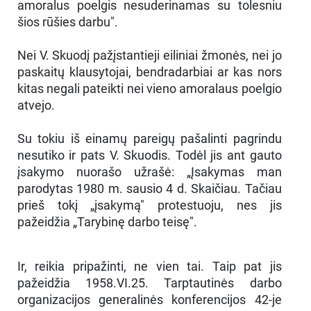
amoralus poelgis nesuderinamas su tolesniu
šios rūšies darbu".
Nei V. Skuodį pažįstantieji eiliniai žmonės, nei jo
paskaitų klausytojai, bendradarbiai ar kas nors
kitas negali pateikti nei vieno amoralaus poelgio
atvejo.
Su tokiu iš einamų pareigų pašalinti pagrindu
nesutiko ir pats V. Skuodis. Todėl jis ant gauto
įsakymo nuorašo užrašė: „Įsakymas man
parodytas 1980 m. sausio 4 d. Skaičiau. Tačiau
prieš tokį „įsakymą" protestuoju, nes jis
pažeidžia „Tarybinę darbo teisę".
Ir, reikia pripažinti, ne vien tai. Taip pat jis
pažeidžia 1958.VI.25. Tarptautinės darbo
organizacijos generalinės konferencijos 42-je