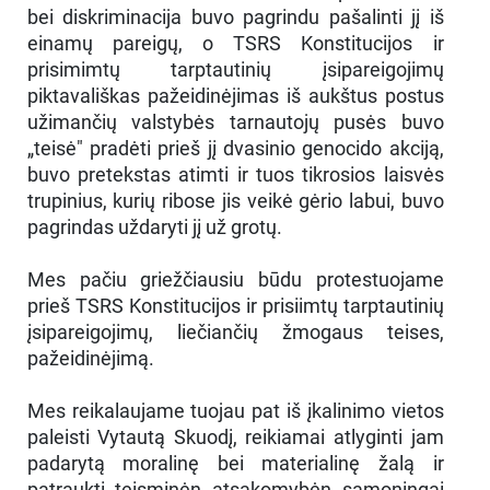
bei diskriminacija buvo pagrindu pašalinti jį iš
einamų pareigų, o TSRS Konstitucijos ir
prisimimtų tarptautinių įsipareigojimų
piktavališkas pažeidinėjimas iš aukštus postus
užimančių valstybės tarnautojų pusės buvo
„teisė" pradėti prieš jį dvasinio genocido akciją,
buvo pretekstas atimti ir tuos tikrosios laisvės
trupinius, kurių ribose jis veikė gėrio labui, buvo
pagrindas uždaryti jį už grotų.
Mes pačiu griežčiausiu būdu protestuojame
prieš TSRS Konstitucijos ir prisiimtų tarptautinių
įsipareigojimų, liečiančių žmogaus teises,
pažeidinėjimą.
Mes reikalaujame tuojau pat iš įkalinimo vietos
paleisti Vytautą Skuodį, reikiamai atlyginti jam
padarytą moralinę bei materialinę žalą ir
patraukti teisminėn atsakomybėn sąmoningai