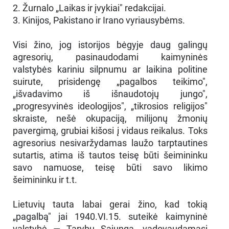
2. Žurnalo „Laikas ir įvykiai" redakcijai.
3. Kinijos, Pakistano ir Irano vyriausybėms.
Visi žino, jog istorijos bėgyje daug galingų
agresorių, pasinaudodami kaimyninės
valstybės kariniu silpnumu ar laikina politine
suirute, prisidengę „pagalbos teikimo",
„išvadavimo iš išnaudotojų jungo",
„progresyvinės ideologijos", „tikrosios religijos"
skraiste, nešė okupaciją, milijonų žmonių
pavergimą, grubiai kišosi į vidaus reikalus. Toks
agresorius nesivaržydamas laužo tarptautines
sutartis, atima iš tautos teisę būti šeimininku
savo namuose, teisę būti savo likimo
šeimininku ir t.t.
Lietuvių tauta labai gerai žino, kad tokią
„pagalbą" jai 1940.VI.15. suteikė kaimyninė
valstybė — Tarybų Sąjunga, vadovaudamasi