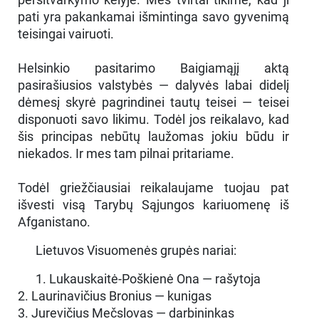
pati yra pakankamai išmintinga savo gyvenimą
teisingai vairuoti.
Helsinkio pasitarimo Baigiamąjį aktą
pasirašiusios valstybės — dalyvės labai didelį
dėmesį skyrė pagrindinei tautų teisei — teisei
disponuoti savo likimu. Todėl jos reikalavo, kad
šis principas nebūtų laužomas jokiu būdu ir
niekados. Ir mes tam pilnai pritariame.
Todėl griežčiausiai reikalaujame tuojau pat
išvesti visą Tarybų Sąjungos kariuomenę iš
Afganistano.
Lietuvos Visuomenės grupės nariai:
1. Lukauskaitė-Poškienė Ona — rašytoja
2. Laurinavičius Bronius — kunigas
3. Jurevičius Mečslovas — darbininkas