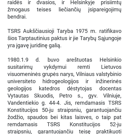
raidės ir dvasios, ir Helsinkyje prisiimtų
žmogaus teises liečiančių įsipareigojimų
bendrai.
TSRS Aukščiausioji Taryba 1975 m. ratifikavo
šios Tarptautinius paktus ir jie Tarybų Sąjungoje
yra įgavę juridinę galią.
1980.1.9 d. buvo areštuotas Helsinkio
susitarimų vykdymui remti Lietuvos
visuomeninės grupės narys, Vilniaus valstybinio
universiteto hidrogeologijos ir inžinerinės
geologijos katedros dėstytojas docentas
Vytautas Skuodis, Petro s., gyv. Vilniuje,
Vandentiekio g. 44-4. Jis, remdamasis TSRS
Konstitucijos 50-ju straipsniu, garantuojančiu
žodžio, spaudos bei kitas laisves, o taip pat
remdamasis TSRS Konstitucijos 52-ju
straipsniu, garantuojančiu teisę praktikuoti