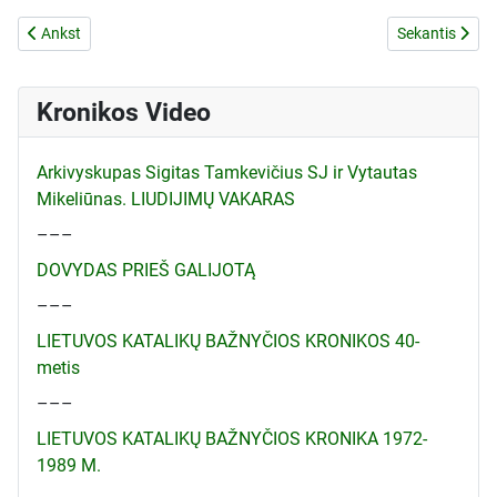
Ankstesnis straipsnis: DAR DAUG GALIME!
Kitas straipsn
Ankst
Sekantis
Kronikos Video
Arkivyskupas Sigitas Tamkevičius SJ ir Vytautas
Mikeliūnas. LIUDIJIMŲ VAKARAS
–––
DOVYDAS PRIEŠ GALIJOTĄ
–––
LIETUVOS KATALIKŲ BAŽNYČIOS KRONIKOS 40-
metis
–––
LIETUVOS KATALIKŲ BAŽNYČIOS KRONIKA 1972-
1989 M.