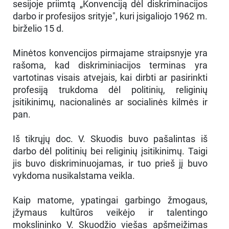
sesijoje priimtą „Konvenciją dėl diskriminacijos
darbo ir profesijos srityje", kuri įsigaliojo 1962 m.
birželio 15 d.
Minėtos konvencijos pirmajame straipsnyje yra
rašoma, kad diskriminiacijos terminas yra
vartotinas visais atvejais, kai dirbti ar pasirinkti
profesiją trukdoma dėl politinių, religinių
įsitikinimų, nacionalinės ar socialinės kilmės ir
pan.
Iš tikrųjų doc. V. Skuodis buvo pašalintas iš
darbo dėl politinių bei religinių įsitikinimų. Taigi
jis buvo diskriminuojamas, ir tuo prieš jį buvo
vykdoma nusikalstama veikla.
Kaip matome, ypatingai garbingo žmogaus,
įžymaus kultūros veikėjo ir talentingo
mokslininko V. Skuodžio viešas apšmeižimas