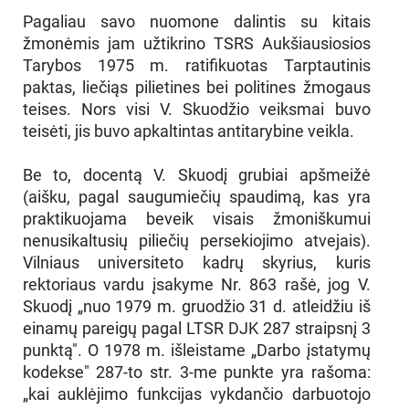
Pagaliau savo nuomone dalintis su kitais
žmonėmis jam užtikrino TSRS Aukšiausiosios
Tarybos 1975 m. ratifikuotas Tarptautinis
paktas, liečiąs pilietines bei politines žmogaus
teises. Nors visi V. Skuodžio veiksmai buvo
teisėti, jis buvo apkaltintas antitarybine veikla.
Be to, docentą V. Skuodį grubiai apšmeižė
(aišku, pagal saugumiečių spaudimą, kas yra
praktikuojama beveik visais žmoniškumui
nenusikaltusių piliečių persekiojimo atvejais).
Vilniaus universiteto kadrų skyrius, kuris
rektoriaus vardu įsakyme Nr. 863 rašė, jog V.
Skuodį „nuo 1979 m. gruodžio 31 d. atleidžiu iš
einamų pareigų pagal LTSR DJK 287 straipsnį 3
punktą". O 1978 m. išleistame „Darbo įstatymų
kodekse" 287-to str. 3-me punkte yra rašoma:
„kai auklėjimo funkcijas vykdančio darbuotojo