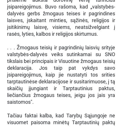
įsipareigojimus. Buvo rašoma, kad „valstybės-
dalyvės gerbs žmogaus teises ir pagrindines
laisves, įskaitant minties, sąžinės, religijos ir
įsitikinimų laisvę, visiems, neatsižvelgiant į
rasės, lyties, kalbos ir religijos skirtumus.
. . . Žmogaus teisių ir pagrindinių laisvių srityje
valstybės-dalyvės veiks sutinkamai su SNO
tikslais bei principais ir Visuotine žmogaus teisių
deklaracija. Jos taip pat vykdys savo
įsipareigojimus, kaip jie nustatyti tos srities
tarptautinėse deklaracijose ir susitarimuose, į tą
skaičių įjungiant ir Tarptautinius paktus,
liečiančius žmogaus teises, jeigu jos jais yra
saistomos".
Tačiau faktai kalba, kad Tarybų Sąjungoje ne
visuomet paisoma minėtų Tarptautinių paktų