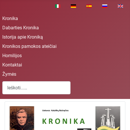
Pasirinkite savo kalbą
Kronika
Dabarties Kronika
Istorija apie Kroniką
Kronikos pamokos ateičiai
Homilijos
Kontaktai
Žymės
Paieška