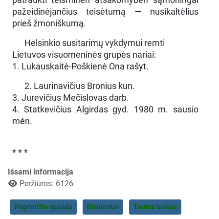
pažeidinėjančius teisėtumą — nusikaltėlius
prieš žmoniškumą.
Helsinkio susitarimų vykdymui remti
Lietuvos visuomeninės grupės nariai:
1. Lukauskaitė-Poškienė Ona rašyt.
2. Laurinavičius Bronius kun.
3. Jurevičius Mečislovas darb.
4. Statkevičius Algirdas gyd. 1980 m. sausio
mėn.
* * *
Išsami informacija
Peržiūros: 6126
Pogrindžio spauda
Disidentai
Tautos balsas