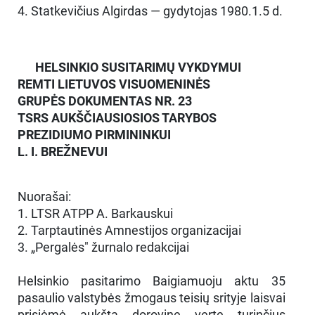
4. Statkevičius Algirdas — gydytojas 1980.1.5 d.
HELSINKIO SUSITARIMŲ VYKDYMUI
REMTI LIETUVOS VISUOMENINĖS
GRUPĖS DOKUMENTAS NR. 23
TSRS AUKŠČIAUSIOSIOS TARYBOS
PREZIDIUMO PIRMININKUI
L. I. BREŽNEVUI
Nuorašai:
1. LTSR ATPP A. Barkauskui
2. Tarptautinės Amnestijos organizacijai
3. „Pergalės" žurnalo redakcijai
Helsinkio pasitarimo Baigiamuoju aktu 35
pasaulio valstybės žmogaus teisių srityje laisvai
prisiėmė aukšta dorovinę vertę turinčius