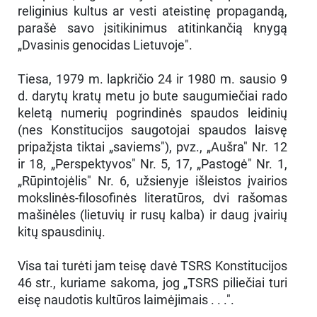
religinius kultus ar vesti ateistinę propagandą,
parašė savo įsitikinimus atitinkančią knygą
„Dvasinis genocidas Lietuvoje".
Tiesa, 1979 m. lapkričio 24 ir 1980 m. sausio 9
d. darytų kratų metu jo bute saugumiečiai rado
keletą numerių pogrindinės spaudos leidinių
(nes Konstitucijos saugotojai spaudos laisvę
pripažįsta tiktai „saviems"), pvz., „Aušra" Nr. 12
ir 18, „Perspektyvos" Nr. 5, 17, „Pastogė" Nr. 1,
„Rūpintojėlis" Nr. 6, užsienyje išleistos įvairios
mokslinės-filosofinės literatūros, dvi rašomas
mašinėles (lietuvių ir rusų kalba) ir daug įvairių
kitų spausdinių.
Visa tai turėti jam teisę davė TSRS Konstitucijos
46 str., kuriame sakoma, jog „TSRS piliečiai turi
eisę naudotis kultūros laimėjimais . . .".