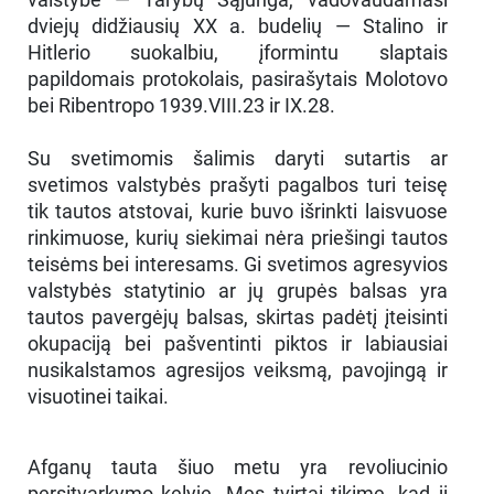
dviejų didžiausių XX a. budelių — Stalino ir
Hitlerio suokalbiu, įformintu slaptais
papildomais protokolais, pasirašytais Molotovo
bei Ribentropo 1939.VIII.23 ir IX.28.
Su svetimomis šalimis daryti sutartis ar
svetimos valstybės prašyti pagalbos turi teisę
tik tautos atstovai, kurie buvo išrinkti laisvuose
rinkimuose, kurių siekimai nėra priešingi tautos
teisėms bei interesams. Gi svetimos agresyvios
valstybės statytinio ar jų grupės balsas yra
tautos pavergėjų balsas, skirtas padėtį įteisinti
okupaciją bei pašventinti piktos ir labiausiai
nusikalstamos agresijos veiksmą, pavojingą ir
visuotinei taikai.
Afganų tauta šiuo metu yra revoliucinio
persitvarkymo kelyje. Mes tvirtai tikime, kad ji