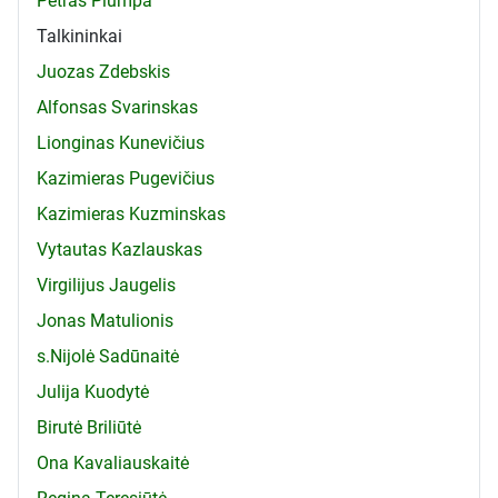
Petras Plumpa
Talkininkai
Juozas Zdebskis
Alfonsas Svarinskas
Lionginas Kunevičius
Kazimieras Pugevičius
Kazimieras Kuzminskas
Vytautas Kazlauskas
Virgilijus Jaugelis
Jonas Matulionis
s.Nijolė Sadūnaitė
Julija Kuodytė
Birutė Briliūtė
Ona Kavaliauskaitė