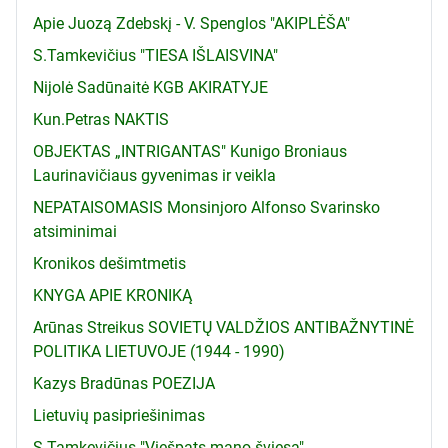
Apie Juozą Zdebskį - V. Spenglos "AKIPLĖŠA"
S.Tamkevičius "TIESA IŠLAISVINA"
Nijolė Sadūnaitė KGB AKIRATYJE
Kun.Petras NAKTIS
OBJEKTAS „INTRIGANTAS" Kunigo Broniaus
Laurinavičiaus gyvenimas ir veikla
NEPATAISOMASIS Monsinjoro Alfonso Svarinsko
atsiminimai
Kronikos dešimtmetis
KNYGA APIE KRONIKĄ
Arūnas Streikus SOVIETŲ VALDŽIOS ANTIBAŽNYTINĖ
POLITIKA LIETUVOJE (1944 - 1990)
Kazys Bradūnas POEZIJA
Lietuvių pasipriešinimas
S.Tamkevičius "Viešpats mano šviesa"