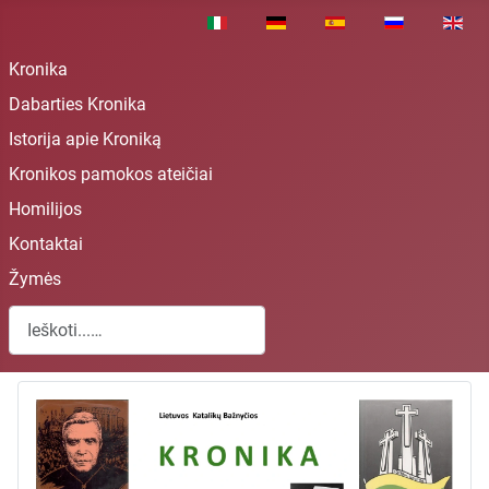
Pasirinkite savo kalbą
Kronika
Dabarties Kronika
Istorija apie Kroniką
Kronikos pamokos ateičiai
Homilijos
Kontaktai
Žymės
Paieška