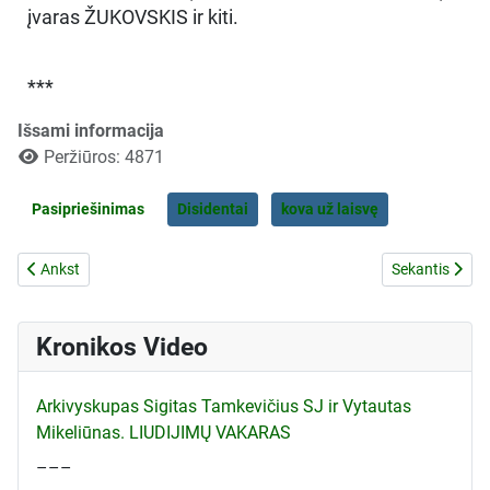
įvaras ŽUKOVSKIS ir kiti.
***
Išsami informacija
Peržiūros: 4871
Pasipriešinimas
Disidentai
kova už laisvę
Ankstesnis straipsnis: Aušra Nr.29 - Turinys
Kitas straip
Ankst
Sekantis
Kronikos Video
Arkivyskupas Sigitas Tamkevičius SJ ir Vytautas
Mikeliūnas. LIUDIJIMŲ VAKARAS
–––