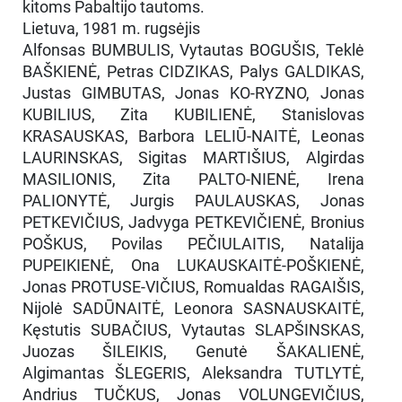
kitoms Pabaltijo tautoms.
Lietuva, 1981 m. rugsėjis
Alfonsas BUMBULIS, Vytautas BOGUŠIS, Teklė
BAŠKIENĖ, Petras CIDZIKAS, Palys GALDIKAS,
Justas GIMBUTAS, Jonas KO-RYZNO, Jonas
KUBILIUS, Zita KUBILIENĖ, Stanislovas
KRASAUSKAS, Barbora LELIŪ-NAITĖ, Leonas
LAURINSKAS, Sigitas MARTIŠIUS, Algirdas
MASILIONIS, Zita PALTO-NIENĖ, Irena
PALIONYTĖ, Jurgis PAULAUSKAS, Jonas
PETKEVIČIUS, Jadvyga PETKEVIČIENĖ, Bronius
POŠKUS, Povilas PEČIULAITIS, Natalija
PUPEIKIENĖ, Ona LUKAUSKAITĖ-POŠKIENĖ,
Jonas PROTUSE-VIČIUS, Romualdas RAGAIŠIS,
Nijolė SADŪNAITĖ, Leonora SASNAUSKAITĖ,
Kęstutis SUBAČIUS, Vytautas SLAPŠINSKAS,
Juozas ŠILEIKIS, Genutė ŠAKALIENĖ,
Algimantas ŠLEGERIS, Aleksandra TUTLYTĖ,
Andrius TUČKUS, Jonas VOLUNGEVIČIUS,