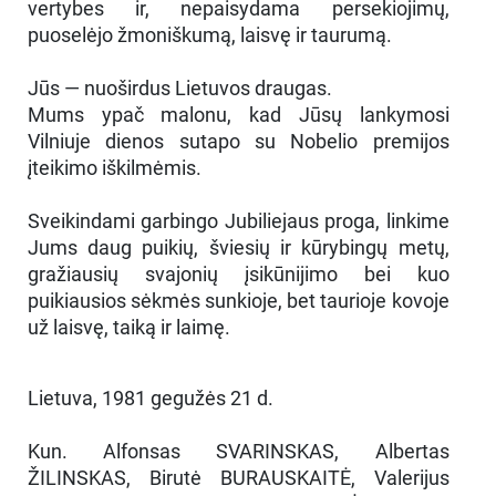
vertybes ir, nepaisydama persekiojimų,
puoselėjo žmoniškumą, laisvę ir taurumą.
Jūs — nuoširdus Lietuvos draugas.
Mums ypač malonu, kad Jūsų lankymosi
Vilniuje dienos sutapo su Nobelio premijos
įteikimo iškilmėmis.
Sveikindami garbingo Jubiliejaus proga, linkime
Jums daug puikių, šviesių ir kūrybingų metų,
gražiausių svajonių įsikūnijimo bei kuo
puikiausios sėkmės sunkioje, bet taurioje kovoje
už laisvę, taiką ir laimę.
Lietuva, 1981 gegužės 21 d.
Kun. Alfonsas SVARINSKAS, Albertas
ŽILINSKAS, Birutė BURAUSKAITĖ, Valerijus