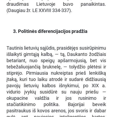
draudimas Lietuvoje buvo panaikintas.
(Daugiau žr. LE XXVIII 334-337).
3. Politinės diferencijacijos pradžia
Tautinis lietuvių sąjūdis, prasidėjęs susirūpinimu
išlaikyti gimtąją kalbą, — tą, Daukanto žodžiais
betariant, nuo speigų apšarmojusią, bet vis
tebežaliuojančią bruknelę, — tolydžio plėtėsi ir
stiprėjo. Pirmiausia nukreiptas prieš lenkišką
įtaką, kuri tuo laiku atrodė ir sudarė didžiausią
pavojų lietuvių kalbos išnykimui, po XIX a.
vidurio įvykių susidūrė su nauju priešu —
okupacine valdžia ir jos rusinimo ir
stačiatikinimo politika. Bajorijai beveik
pasitraukus iš kovos arenos, jos svoris ir dabar
gulė ant naujosios inteligentijos kartos,