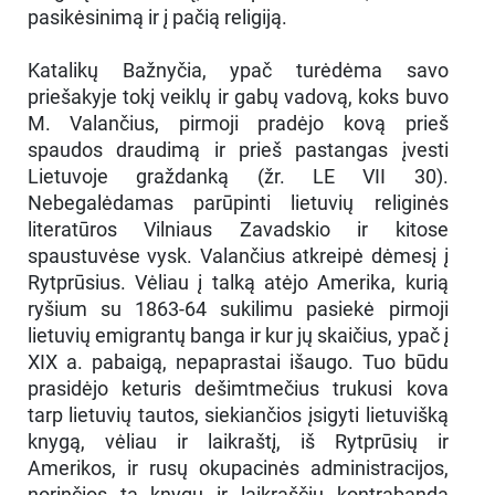
pasikėsinimą ir į pačią religiją.
Katalikų Bažnyčia, ypač turėdėma savo
priešakyje tokį veiklų ir gabų vadovą, koks buvo
M. Valančius, pirmoji pradėjo kovą prieš
spaudos draudimą ir prieš pastangas įvesti
Lietuvoje graždanką (žr. LE VII 30).
Nebegalėdamas parūpinti lietuvių religinės
literatūros Vilniaus Zavadskio ir kitose
spaustuvėse vysk. Valančius atkreipė dėmesį į
Rytprūsius. Vėliau į talką atėjo Amerika, kurią
ryšium su 1863-64 sukilimu pasiekė pirmoji
lietuvių emigrantų banga ir kur jų skaičius, ypač į
XIX a. pabaigą, nepaprastai išaugo. Tuo būdu
prasidėjo keturis dešimtmečius trukusi kova
tarp lietuvių tautos, siekiančios įsigyti lietuvišką
knygą, vėliau ir laikraštį, iš Rytprūsių ir
Amerikos, ir rusų okupacinės administracijos,
norinčios tą knygų ir laikraščių kontrabandą