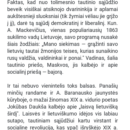
Faktas, kad nuo tolimesnio tautinio sąjūdžio
beveik visiškai atsiknojo dvarininkija ir aplamai
aukštesnieji sluoksniai (tik žymiai vėliau jie grįžo
į jį), darė tą sąjūdį demokratinį ir liberalinį. Kun.
A. Mackevičius, vienas populiariausių 1863
sukilimo vadų Lietuvoje, savo programą nusakė
šiais žodžiais: „Mano siekimas — grąžinti savo
lietuvių tautai žmonijos teises, kurias sunaikino
rusų valdžia, valdininkai ir ponai." Vadinas, šalia
tautinio priešo, Maskvos, jis kalbėjo ir apie
socialinį priešą — bajorą.
Ir tai nebuvo vienintelis toks balsas. Panašių
minčių randame ir A. Baranausko jaunystės
kūryboje, o mažai žinomas XIX a. vidurio poetas
Jokūbas Daukša kalbėjo apie „laisvą lietuvišką
širdį". Laisvės ir lietuviškumo idėjos vis labiau
sutapo, tautiniam sąjūdžiui kartu virstant ir
socialine revoliucija, kas ypač išryškėjo XIX a.