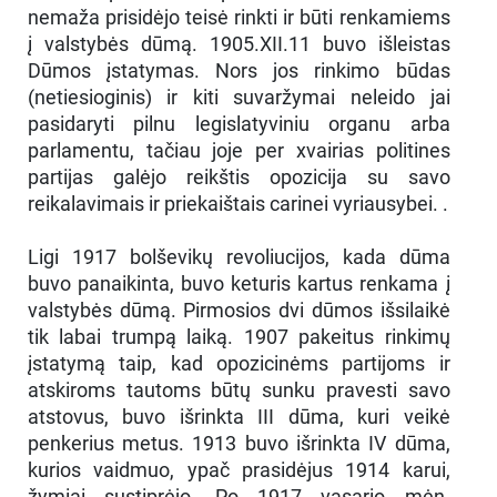
nemaža prisidėjo teisė rinkti ir būti renkamiems
į valstybės dūmą. 1905.XII.11 buvo išleistas
Dūmos įstatymas. Nors jos rinkimo būdas
(netiesioginis) ir kiti suvaržymai neleido jai
pasidaryti pilnu legislatyviniu organu arba
parlamentu, tačiau joje per xvairias politines
partijas galėjo reikštis opozicija su savo
reikalavimais ir priekaištais carinei vyriausybei. .
Ligi 1917 bolševikų revoliucijos, kada dūma
buvo panaikinta, buvo keturis kartus renkama į
valstybės dūmą. Pirmosios dvi dūmos išsilaikė
tik labai trumpą laiką. 1907 pakeitus rinkimų
įstatymą taip, kad opozicinėms partijoms ir
atskiroms tautoms būtų sunku pravesti savo
atstovus, buvo išrinkta III dūma, kuri veikė
penkerius metus. 1913 buvo išrinkta IV dūma,
kurios vaidmuo, ypač prasidėjus 1914 karui,
žymiai sustiprėjo. Po 1917 vasario mėn.