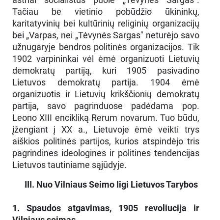
Tačiau be vietinio pobūdžio ūkininkų,
karitatyvinių bei kultūrinių religinių organizacijų
bei „Varpas, nei „Tėvynės Sargas" neturėjo savo
užnugaryje bendros politinės organizacijos. Tik
1902 varpininkai vėl ėmė organizuoti Lietuvių
demokratų partiją, kuri 1905 pasivadino
Lietuvos demokratų partija. 1904 ėmė
organizuotis ir Lietuvių krikščionių demokratų
partija, savo pagrinduose padėdama pop.
Leono XIII encikliką Rerum novarum. Tuo būdu,
įžengiant į XX a., Lietuvoje ėmė veikti trys
aiškios politinės partijos, kurios atspindėjo tris
pagrindines ideologines ir politines tendencijas
Lietuvos tautiniame sąjūdyje.
III. Nuo Vilniaus Seimo ligi Lietuvos Tarybos
1. Spaudos atgavimas, 1905 revoliucija ir
Vilniaus seimas