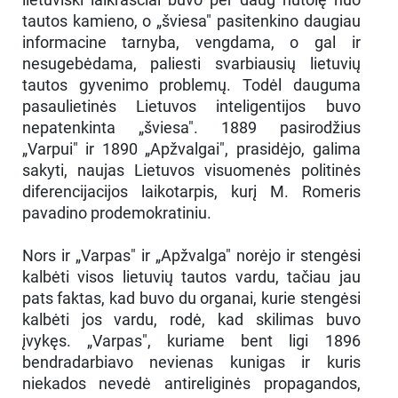
tautos kamieno, o „šviesa" pasitenkino daugiau
informacine tarnyba, vengdama, o gal ir
nesugebėdama, paliesti svarbiausių lietuvių
tautos gyvenimo problemų. Todėl dauguma
pasaulietinės Lietuvos inteligentijos buvo
nepatenkinta „šviesa". 1889 pasirodžius
„Varpui" ir 1890 „Apžvalgai", prasidėjo, galima
sakyti, naujas Lietuvos visuomenės politinės
diferencijacijos laikotarpis, kurį M. Romeris
pavadino prodemokratiniu.
Nors ir „Varpas" ir „Apžvalga" norėjo ir stengėsi
kalbėti visos lietuvių tautos vardu, tačiau jau
pats faktas, kad buvo du organai, kurie stengėsi
kalbėti jos vardu, rodė, kad skilimas buvo
įvykęs. „Varpas", kuriame bent ligi 1896
bendradarbiavo nevienas kunigas ir kuris
niekados nevedė antireliginės propagandos,