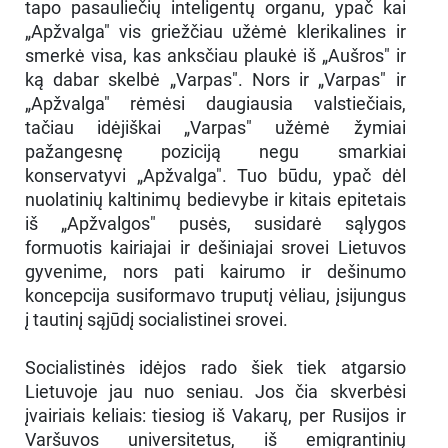
tapo pasauliečių inteligentų organu, ypač kai
„Apžvalga" vis griežčiau užėmė klerikalines ir
smerkė visa, kas anksčiau plaukė iš „Aušros" ir
ką dabar skelbė „Varpas". Nors ir „Varpas" ir
„Apžvalga" rėmėsi daugiausia valstiečiais,
tačiau idėjiškai „Varpas" užėmė žymiai
pažangesnę poziciją negu smarkiai
konservatyvi „Apžvalga". Tuo būdu, ypač dėl
nuolatinių kaltinimų bedievybe ir kitais epitetais
iš „Apžvalgos" pusės, susidarė sąlygos
formuotis kairiajai ir dešiniajai srovei Lietuvos
gyvenime, nors pati kairumo ir dešinumo
koncepcija susiformavo truputį vėliau, įsijungus
į tautinį sąjūdį socialistinei srovei.
Socialistinės idėjos rado šiek tiek atgarsio
Lietuvoje jau nuo seniau. Jos čia skverbėsi
įvairiais keliais: tiesiog iš Vakarų, per Rusijos ir
Varšuvos universitetus, iš emigrantinių