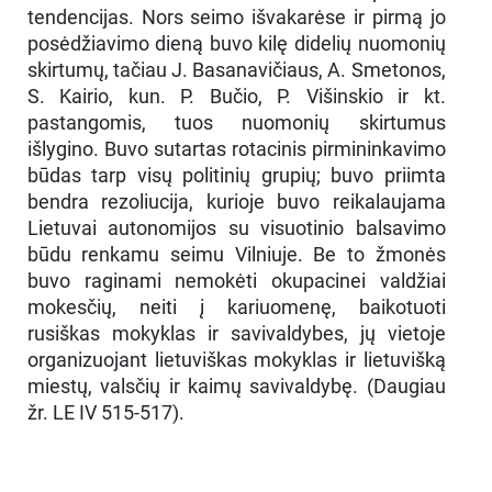
tendencijas. Nors seimo išvakarėse ir pirmą jo
posėdžiavimo dieną buvo kilę didelių nuomonių
skirtumų, tačiau J. Basanavičiaus, A. Smetonos,
S. Kairio, kun. P. Bučio, P. Višinskio ir kt.
pastangomis, tuos nuomonių skirtumus
išlygino. Buvo sutartas rotacinis pirmininkavimo
būdas tarp visų politinių grupių; buvo priimta
bendra rezoliucija, kurioje buvo reikalaujama
Lietuvai autonomijos su visuotinio balsavimo
būdu renkamu seimu Vilniuje. Be to žmonės
buvo raginami nemokėti okupacinei valdžiai
mokesčių, neiti į kariuomenę, baikotuoti
rusiškas mokyklas ir savivaldybes, jų vietoje
organizuojant lietuviškas mokyklas ir lietuvišką
miestų, valsčių ir kaimų savivaldybę. (Daugiau
žr. LE IV 515-517).