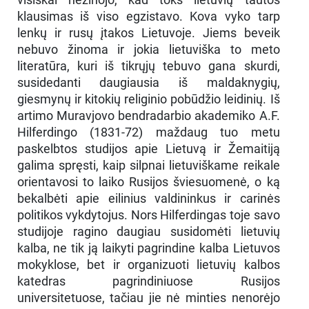
klausimas iš viso egzistavo. Kova vyko tarp
lenkų ir rusų įtakos Lietuvoje. Jiems beveik
nebuvo žinoma ir jokia lietuviška to meto
literatūra, kuri iš tikrųjų tebuvo gana skurdi,
susidedanti daugiausia iš maldaknygių,
giesmynų ir kitokių religinio pobūdžio leidinių. Iš
artimo Muravjovo bendradarbio akademiko A.F.
Hilferdingo (1831-72) maždaug tuo metu
paskelbtos studijos apie Lietuvą ir Žemaitiją
galima spręsti, kaip silpnai lietuviškame reikale
orientavosi to laiko Rusijos šviesuomenė, o ką
bekalbėti apie eilinius valdininkus ir carinės
politikos vykdytojus. Nors Hilferdingas toje savo
studijoje ragino daugiau susidomėti lietuvių
kalba, ne tik ją laikyti pagrindine kalba Lietuvos
mokyklose, bet ir organizuoti lietuvių kalbos
katedras pagrindiniuose Rusijos
universitetuose, tačiau jie nė minties nenorėjo