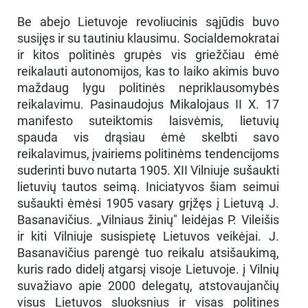
Be abejo Lietuvoje revoliucinis sąjūdis buvo
susijęs ir su tautiniu klausimu. Socialdemokratai
ir kitos politinės grupės vis griežčiau ėmė
reikalauti autonomijos, kas to laiko akimis buvo
maždaug lygu politinės nepriklausomybės
reikalavimu. Pasinaudojus Mikalojaus II X. 17
manifesto suteiktomis laisvėmis, lietuvių
spauda vis drąsiau ėmė skelbti savo
reikalavimus, įvairiems politinėms tendencijoms
suderinti buvo nutarta 1905. XII Vilniuje sušaukti
lietuvių tautos seimą. Iniciatyvos šiam seimui
sušaukti ėmėsi 1905 vasary grįžęs į Lietuvą J.
Basanavičius. „Vilniaus žinių" leidėjas P. Vileišis
ir kiti Vilniuje susispietę Lietuvos veikėjai. J.
Basanavičius parengė tuo reikalu atsišaukimą,
kuris rado didelį atgarsį visoje Lietuvoje. į Vilnių
suvažiavo apie 2000 delegatų, atstovaujančių
visus Lietuvos sluoksnius ir visas politines