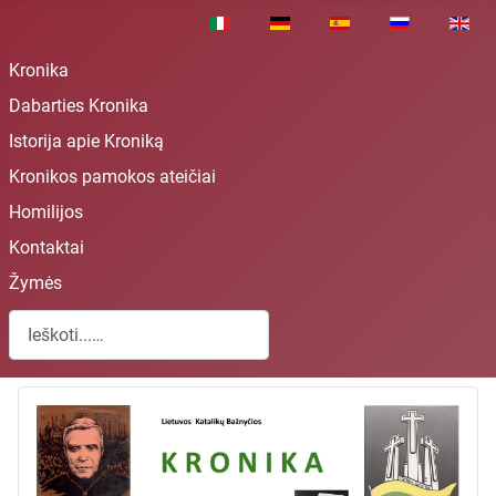
Pasirinkite savo kalbą
Kronika
Dabarties Kronika
Istorija apie Kroniką
Kronikos pamokos ateičiai
Homilijos
Kontaktai
Žymės
Paieška