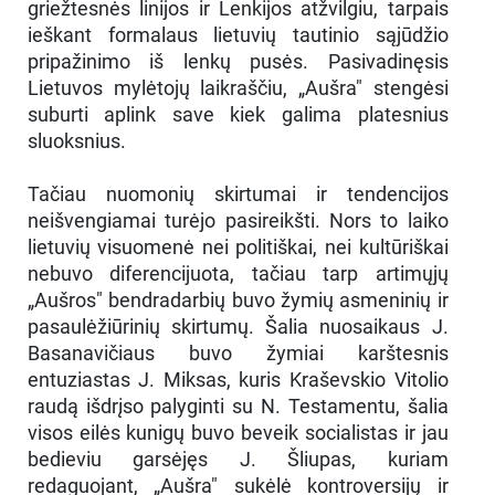
griežtesnės linijos ir Lenkijos atžvilgiu, tarpais
ieškant formalaus lietuvių tautinio sąjūdžio
pripažinimo iš lenkų pusės. Pasivadinęsis
Lietuvos mylėtojų laikraščiu, „Aušra" stengėsi
suburti aplink save kiek galima platesnius
sluoksnius.
Tačiau nuomonių skirtumai ir tendencijos
neišvengiamai turėjo pasireikšti. Nors to laiko
lietuvių visuomenė nei politiškai, nei kultūriškai
nebuvo diferencijuota, tačiau tarp artimųjų
„Aušros" bendradarbių buvo žymių asmeninių ir
pasaulėžiūrinių skirtumų. Šalia nuosaikaus J.
Basanavičiaus buvo žymiai karštesnis
entuziastas J. Miksas, kuris Kraševskio Vitolio
raudą išdrįso palyginti su N. Testamentu, šalia
visos eilės kunigų buvo beveik socialistas ir jau
bedieviu garsėjęs J. Šliupas, kuriam
redaguojant, „Aušra" sukėlė kontroversijų ir