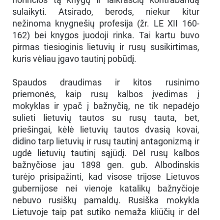
sulaikyti. Atsirado, berods, niekur kitur
nežinoma knygnešių profesija (žr. LE XII 160-
162) bei knygos juodoji rinka. Tai kartu buvo
pirmas tiesioginis lietuvių ir rusų susikirtimas,
kuris vėliau įgavo tautinį pobūdį.
Spaudos draudimas ir kitos rusinimo
priemonės, kaip rusų kalbos įvedimas į
mokyklas ir ypač į bažnyčią, ne tik nepadėjo
sulieti lietuvių tautos su rusų tauta, bet,
priešingai, kėlė lietuvių tautos dvasią kovai,
didino tarp lietuvių ir rusų tautinį antagonizmą ir
ugdė lietuvių tautinį sąjūdį. Dėl rusų kalbos
bažnyčiose jau 1898 gen. gub. Albodinskis
turėjo prisipažinti, kad visose trijose Lietuvos
gubernijose nei vienoje katalikų bažnyčioje
nebuvo rusiškų pamaldų. Rusiška mokykla
Lietuvoje taip pat sutiko nemaža kliūčių ir dėl