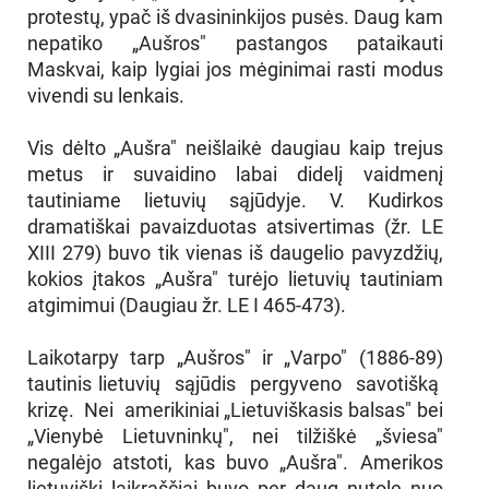
protestų, ypač iš dvasininkijos pusės. Daug kam
nepatiko „Aušros" pastangos pataikauti
Maskvai, kaip lygiai jos mėginimai rasti modus
vivendi su lenkais.
Vis dėlto „Aušra" neišlaikė daugiau kaip trejus
metus ir suvaidino labai didelį vaidmenį
tautiniame lietuvių sąjūdyje. V. Kudirkos
dramatiškai pavaizduotas atsivertimas (žr. LE
XIII 279) buvo tik vienas iš daugelio pavyzdžių,
kokios įtakos „Aušra" turėjo lietuvių tautiniam
atgimimui (Daugiau žr. LE I 465-473).
Laikotarpy tarp „Aušros" ir „Varpo" (1886-89)
tautinis lietuvių sąjūdis pergyveno savotišką
krizę. Nei amerikiniai „Lietuviškasis balsas" bei
„Vienybė Lietuvninkų", nei tilžiškė „šviesa"
negalėjo atstoti, kas buvo „Aušra". Amerikos
lietuviški laikraščiai buvo per daug nutolę nuo