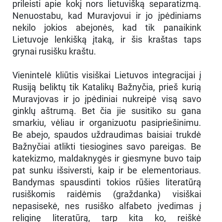
prileisti apie kokį nors lietuvišką separatizmą.
Nenuostabu, kad Muravjovui ir jo įpėdiniams
nekilo jokios abejonės, kad tik panaikink
Lietuvoje lenkišką įtaką, ir šis kraštas taps
grynai rusišku kraštu.
Vienintelė kliūtis visiškai Lietuvos integracijai į
Rusiją beliktų tik Katalikų Bažnyčia, prieš kurią
Muravjovas ir jo įpėdiniai nukreipė visą savo
ginklų aštrumą. Bet čia jie susitiko su gana
smarkiu, vėliau ir organizuotu pasipriešinimu.
Be abejo, spaudos uždraudimas baisiai trukdė
Bažnyčiai atlikti tiesiogines savo pareigas. Be
katekizmo, maldaknygės ir giesmyne buvo taip
pat sunku išsiversti, kaip ir be elementoriaus.
Bandymas spausdinti tokios rūšies literatūrą
rusiškomis raidėmis (graždanka) visiškai
nepasisekė, nes rusiško alfabeto įvedimas į
religinę literatūrą, tarp kita ko, reiškė