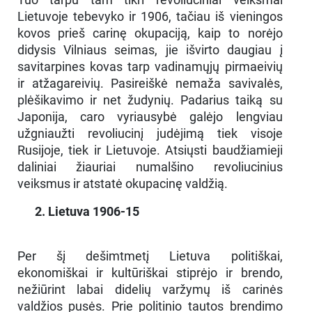
Lietuvoje tebevyko ir 1906, tačiau iš vieningos
kovos prieš carinę okupaciją, kaip to norėjo
didysis Vilniaus seimas, jie išvirto daugiau į
savitarpines kovas tarp vadinamųjų pirmaeivių
ir atžagareivių. Pasireiškė nemaža savivalės,
plėšikavimo ir net žudynių. Padarius taiką su
Japonija, caro vyriausybė galėjo lengviau
užgniaužti revoliucinį judėjimą tiek visoje
Rusijoje, tiek ir Lietuvoje. Atsiųsti baudžiamieji
daliniai žiauriai numalšino revoliucinius
veiksmus ir atstatė okupacinę valdžią.
2. Lietuva 1906-15
Per šį dešimtmetį Lietuva politiškai,
ekonomiškai ir kultūriškai stiprėjo ir brendo,
nežiūrint labai didelių varžymų iš carinės
valdžios pusės. Prie politinio tautos brendimo