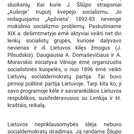
sluoksnių. Kai kurie J. Šliūpo straipsniai
„Aušroje" truputį kvepėjo socializmu. Jo
redaguojamo „Apšvieta" 1892-93 nevengė
mokslinio socializmo problemų. Paskutiniame
XIX a. dešimtmetyje ėmė aktyviai veikti net dvi
lenkų socialistų grupės, kuriose dalyvavo
nevienas ir iš Lietuvos kilęs žmogus (J.
Pilsudskis). Daugiausia A. Domaševičiaus ir A.
Moravskio iniciatyva Vilniuje ėmė organizuotis
socialistinės kuopelės, o nuo 1896 ėmė veikti
Lietuvių socialdemokratų partija. Tai buvo
pirmoji politinė partija Lietuvoje. Tarp kita ko, ji
savo programoje kėlė ir savarankiškos Lietuvos
respublikos, susifederavusios su Lenkija ir kt.
kraštais, reikalą.
Lietuvos nepriklausomybės idėja nebuvo
socialdemokratų išradimas. Ją randame Šliupo