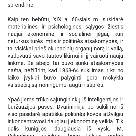
sprendime.
Kaip ten bebūtų, XIX a. 60-siais m. susidarė
materialinės ir psichologinės sąlygos žiestis
naujai ekonominei ir socialinei jėgai, kuri
neturkus turės imtis ir politinės atsakomybės, ir
tai visiškai prieš okupacinių organų norą ir valią,
vadovauti savo tautos likimui ir jį vairuoti nauja
linkme. Be abejo, tai buvo sunki atsakomybės
našta, nežiūrint, kad 1863-64 sukilimas ir kt. to
laiko įvykiai buvo palyginti gera mokykla
valstiečių sąmoningumui augti ir stiprėti.
Ypač jiems trūko sąjungininkų iš inteligentijos ir
buržuazijos pusės. Dvarininkija po sukilimo iš
viso pasidarė apatiška politinės kovos atžvilgiu
ir koncentravosi daugiau į ekonominę veiklą. Tik
dalis kunigijos, daugiausia iš vysk. M.
Valančiaus aplinkos, buvo linkusi padėti