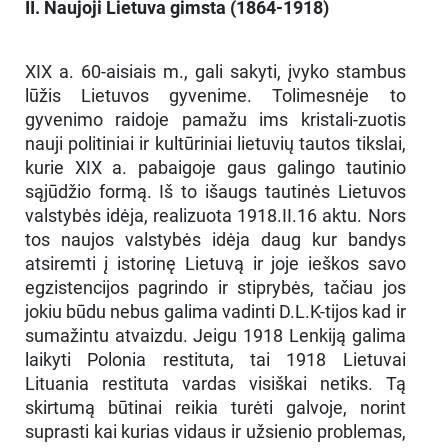
II. Naujoji Lietuva gimsta (1864-1918)
XIX a. 60-aisiais m., gali sakyti, įvyko stambus
lūžis Lietuvos gyvenime. Tolimesnėje to
gyvenimo raidoje pamažu ims kristali-zuotis
nauji politiniai ir kultūriniai lietuvių tautos tikslai,
kurie XIX a. pabaigoje gaus galingo tautinio
sąjūdžio formą. Iš to išaugs tautinės Lietuvos
valstybės idėja, realizuota 1918.II.16 aktu. Nors
tos naujos valstybės idėja daug kur bandys
atsiremti į istorinę Lietuvą ir joje ieškos savo
egzistencijos pagrindo ir stiprybės, tačiau jos
jokiu būdu nebus galima vadinti D.L.K-tijos kad ir
sumažintu atvaizdu. Jeigu 1918 Lenkiją galima
laikyti Polonia restituta, tai 1918 Lietuvai
Lituania restituta vardas visiškai netiks. Tą
skirtumą būtinai reikia turėti galvoje, norint
suprasti kai kurias vidaus ir užsienio problemas,