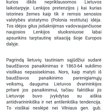
kurios iškils nepriklausomos Lietuvos
laikotarpyje. Lenkijos pretenzijos į kai kurias
istorines žemes kaip tik ir remsis senosios
valstybės atstatymo (Polonia restituta) idėja.
Tos idėjos gilus įsišaknijimas vadovaujančiuose
naujosios Lenkijos sluoksniuose labai
apsunkins tarptautinę sitaaciją šioje Europos
dalyje.
Pagrindą lietuvių tautiniam sąjūdžiui sudarė
baudžiavos panaikinimas ir 1863-64 sukilimo
visiškas nepasisekimas. Nors, kaip matyti iš
baudžiavos panaikinimo parenigiamųjų
veiksmų, dauguma Lietuvos dvarininkijos
pritarė jos panaikinimui, tačiau faktiškai jis
Lietuvoje buvo įvykdytas su aiškia
antidvarininkiška ir net antilenkiška tendencija.
To visiškai neslėpė nei Vilniaus gen. gub.