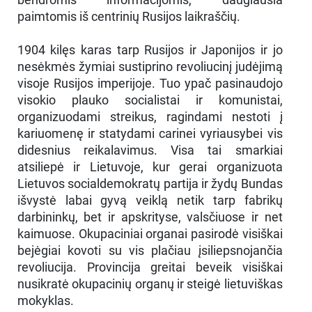
paimtomis iš centrinių Rusijos laikraščių.
1904 kilęs karas tarp Rusijos ir Japonijos ir jo
nesėkmės žymiai sustiprino revoliucinį judėjimą
visoje Rusijos imperijoje. Tuo ypač pasinaudojo
visokio plauko socialistai ir komunistai,
organizuodami streikus, ragindami nestoti į
kariuomenę ir statydami carinei vyriausybei vis
didesnius reikalavimus. Visa tai smarkiai
atsiliepė ir Lietuvoje, kur gerai organizuota
Lietuvos socialdemokratų partija ir žydų Bundas
išvystė labai gyvą veiklą netik tarp fabrikų
darbininkų, bet ir apskrityse, valsčiuose ir net
kaimuose. Okupaciniai organai pasirodė visiškai
bejėgiai kovoti su vis plačiau įsiliepsnojančia
revoliucija. Provincija greitai beveik visiškai
nusikratė okupacinių organų ir steigė lietuviškas
mokyklas.