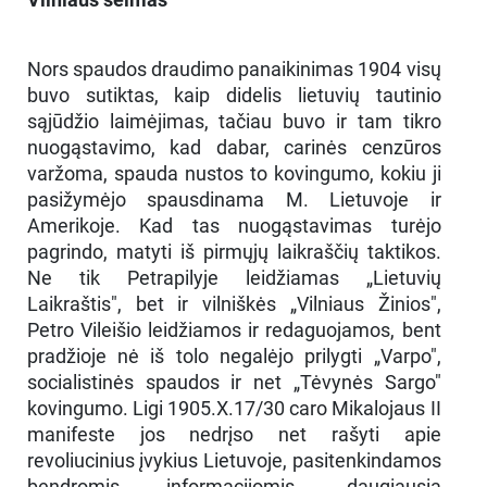
Nors spaudos draudimo panaikinimas 1904 visų
buvo sutiktas, kaip didelis lietuvių tautinio
sąjūdžio laimėjimas, tačiau buvo ir tam tikro
nuogąstavimo, kad dabar, carinės cenzūros
varžoma, spauda nustos to kovingumo, kokiu ji
pasižymėjo spausdinama M. Lietuvoje ir
Amerikoje. Kad tas nuogąstavimas turėjo
pagrindo, matyti iš pirmųjų laikraščių taktikos.
Ne tik Petrapilyje leidžiamas „Lietuvių
Laikraštis", bet ir vilniškės „Vilniaus Žinios",
Petro Vileišio leidžiamos ir redaguojamos, bent
pradžioje nė iš tolo negalėjo prilygti „Varpo",
socialistinės spaudos ir net „Tėvynės Sargo"
kovingumo. Ligi 1905.X.17/30 caro Mikalojaus II
manifeste jos nedrįso net rašyti apie
revoliucinius įvykius Lietuvoje, pasitenkindamos
bendromis informacijomis, daugiausia