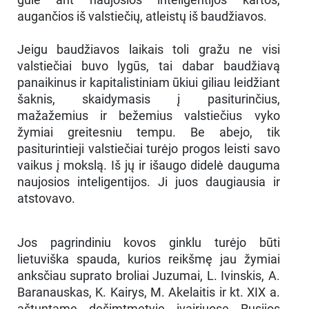
augančios iš valstiečių, atleistų iš baudžiavos.
Jeigu baudžiavos laikais toli gražu ne visi
valstiečiai buvo lygūs, tai dabar baudžiavą
panaikinus ir kapitalistiniam ūkiui giliau leidžiant
šaknis, skaidymasis į pasiturinčius,
mažažemius ir bežemius valstiečius vyko
žymiai greitesniu tempu. Be abejo, tik
pasiturintieji valstiečiai turėjo progos leisti savo
vaikus į mokslą. Iš jų ir išaugo didelė dauguma
naujosios inteligentijos. Ji juos daugiausia ir
atstovavo.
Jos pagrindiniu kovos ginklu turėjo būti
lietuviška spauda, kurios reikšmę jau žymiai
anksčiau suprato broliai Juzumai, L. Ivinskis, A.
Baranauskas, K. Kairys, M. Akelaitis ir kt. XIX a.
aštuntame dešimtmetyje įvairiuose Rusijos