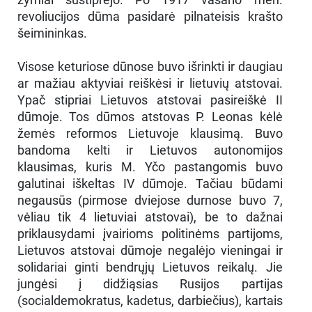
revoliucijos dūma pasidarė pilnateisis krašto
šeimininkas.
Visose keturiose dūnose buvo išrinkti ir daugiau
ar mažiau aktyviai reiškėsi ir lietuvių atstovai.
Ypač stipriai Lietuvos atstovai pasireiškė II
dūmoje. Tos dūmos atstovas P. Leonas kėlė
žemės reformos Lietuvoje klausimą. Buvo
bandoma kelti ir Lietuvos autonomijos
klausimas, kuris M. Yčo pastangomis buvo
galutinai iškeltas IV dūmoje. Tačiau būdami
negausūs (pirmose dviejose durnose buvo 7,
vėliau tik 4 lietuviai atstovai), be to dažnai
priklausydami įvairioms politinėms partijoms,
Lietuvos atstovai dūmoje negalėjo vieningai ir
solidariai ginti bendrųjų Lietuvos reikalų. Jie
jungėsi į didžiąsias Rusijos partijas
(socialdemokratus, kadetus, darbiečius), kartais