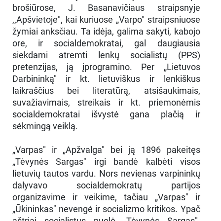
brošiūrose, J. Basanavičiaus straipsnyje
,,Apšvietoje", kai kuriuose „Varpo" straipsniuose
žymiai anksčiau. Ta idėja, galima sakyti, kabojo
ore, ir socialdemokratai, gal daugiausia
siekdami atremti lenkų socialistų (PPS)
pretenzijas, ją įprogramino. Per „Lietuvos
Darbininką" ir kt. lietuviškus ir lenkiškus
laikraščius bei literatūrą, atsišaukimais,
suvažiavimais, streikais ir kt. priemonėmis
socialdemokratai išvystė gana plačią ir
sėkmingą veiklą.
„Varpas" ir „Apžvalga" bei ją 1896 pakeitęs
„Tėvynės Sargas" irgi bandė kalbėti visos
lietuvių tautos vardu. Nors nevienas varpininkų
dalyvavo socialdemokratų partijos
organizavime ir veikime, tačiau „Varpas" ir
„Ūkininkas" nevengė ir socializmo kritikos. Ypač
aštriai socialistus puolė „Tėvynės Sargas".