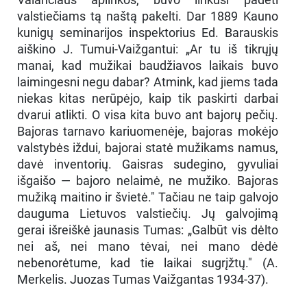
valstiečiams tą naštą pakelti. Dar 1889 Kauno
kunigų seminarijos inspektorius Ed. Barauskis
aiškino J. Tumui-Vaižgantui: „Ar tu iš tikrųjų
manai, kad mužikai baudžiavos laikais buvo
laimingesni negu dabar? Atmink, kad jiems tada
niekas kitas nerūpėjo, kaip tik paskirti darbai
dvarui atlikti. O visa kita buvo ant bajorų pečių.
Bajoras tarnavo kariuomenėje, bajoras mokėjo
valstybės iždui, bajorai statė mužikams namus,
davė inventorių. Gaisras sudegino, gyvuliai
išgaišo — bajoro nelaimė, ne mužiko. Bajoras
mužiką maitino ir švietė." Tačiau ne taip galvojo
dauguma Lietuvos valstiečių. Jų galvojimą
gerai išreiškė jaunasis Tumas: „Galbūt vis dėlto
nei aš, nei mano tėvai, nei mano dėdė
nebenorėtume, kad tie laikai sugrįžtų." (A.
Merkelis. Juozas Tumas Vaižgantas 1934-37).