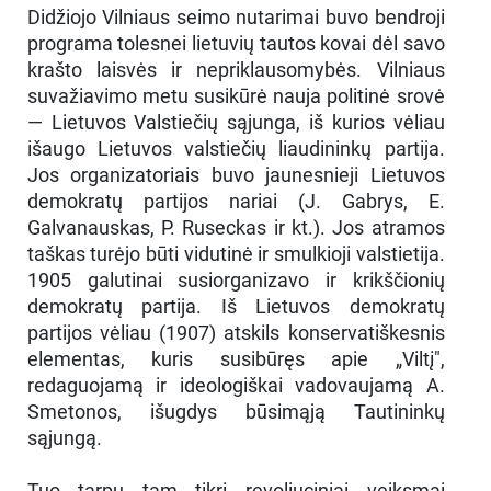
Didžiojo Vilniaus seimo nutarimai buvo bendroji
programa tolesnei lietuvių tautos kovai dėl savo
krašto laisvės ir nepriklausomybės. Vilniaus
suvažiavimo metu susikūrė nauja politinė srovė
— Lietuvos Valstiečių sąjunga, iš kurios vėliau
išaugo Lietuvos valstiečių liaudininkų partija.
Jos organizatoriais buvo jaunesnieji Lietuvos
demokratų partijos nariai (J. Gabrys, E.
Galvanauskas, P. Ruseckas ir kt.). Jos atramos
taškas turėjo būti vidutinė ir smulkioji valstietija.
1905 galutinai susiorganizavo ir krikščionių
demokratų partija. Iš Lietuvos demokratų
partijos vėliau (1907) atskils konservatiškesnis
elementas, kuris susibūręs apie „Viltį",
redaguojamą ir ideologiškai vadovaujamą A.
Smetonos, išugdys būsimąją Tautininkų
sąjungą.
Tuo tarpu tam tikri revoliuciniai veiksmai