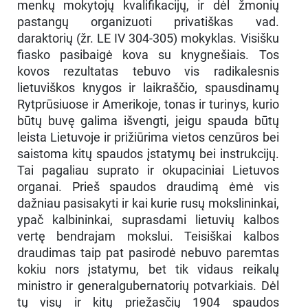
menkų mokytojų kvalifikacijų, ir dėl žmonių
pastangų organizuoti privatiškas vad.
daraktorių (žr. LE IV 304-305) mokyklas. Visišku
fiasko pasibaigė kova su knygnešiais. Tos
kovos rezultatas tebuvo vis radikalesnis
lietuviškos knygos ir laikraščio, spausdinamų
Rytprūsiuose ir Amerikoje, tonas ir turinys, kurio
būtų buvę galima išvengti, jeigu spauda būtų
leista Lietuvoje ir prižiūrima vietos cenzūros bei
saistoma kitų spaudos įstatymų bei instrukcijų.
Tai pagaliau suprato ir okupaciniai Lietuvos
organai. Prieš spaudos draudimą ėmė vis
dažniau pasisakyti ir kai kurie rusų mokslininkai,
ypač kalbininkai, suprasdami lietuvių kalbos
vertę bendrajam mokslui. Teisiškai kalbos
draudimas taip pat pasirodė nebuvo paremtas
kokiu nors įstatymu, bet tik vidaus reikalų
ministro ir generalgubernatorių potvarkiais. Dėl
tų visų ir kitų priežasčių 1904 spaudos