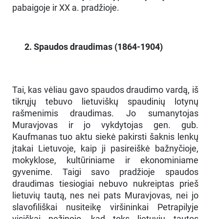
pabaigoje ir XX a. pradžioje.
2. Spaudos draudimas (1864-1904)
Tai, kas vėliau gavo spaudos draudimo vardą, iš
tikrųjų tebuvo lietuviškų spaudinių lotynų
rašmenimis draudimas. Jo sumanytojas
Muravjovas ir jo vykdytojas gen. gub.
Kaufmanas tuo aktu siekė pakirsti šaknis lenkų
įtakai Lietuvoje, kaip ji pasireiškė bažnyčioje,
mokyklose, kultūriniame ir ekonominiame
gyvenime. Taigi savo pradžioje spaudos
draudimas tiesiogiai nebuvo nukreiptas prieš
lietuvių tautą, nes nei pats Muravjovas, nei jo
slavofiliškai nusiteikę viršininkai Petrapilyje
visiškai nežinojo, kad toks lietuvių tautos