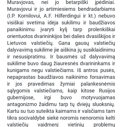
Muravjovas, nei jo betarpiški įpėdiniai.
Muravjovui ir jo artimiesiems bendradarbiams
(I.P. Kornilovui, A.F. Hilferdingui ir kt.) nebuvo
visiškai svetima idėja sukilimu ir baudžiavos
panaikinimu įvaryti kylį tarp prolenkiškai
orientuotos dvarininkijos bei dalies dvasiškijos ir
Lietuvos valstiečių. Gana gausų valstiečių
dalyvavimą sukilime jie aiškina jų susiklaidinimu
ir nesusipratimu. Ir bausmės už dalyvavimą
sukilime buvo daug žiauresnės dvarininkams ir
kunigams negu valstiečiams. Iš antros pusės,
nepaprastas baudžiavos naikinimo forsavimas
ir jos pravedimas žymiai palankesnėmis
sąlygomis valstiečiams, kaip kitose Rusijos
gubernijose, irgi buvo motyvuojamas
antagonizmo žaidimu tarp tų dviejų sluoksnių.
Kartu su tuo suteikta kaimams ir valsčiams tam
tikra socivaldybė siekė noromis nenoromis kelti
valstiečių vaidmenį vietinių problemų