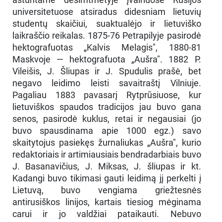
universitetuose atsiradus didesniam lietuvių
studentų skaičiui, suaktualėjo ir lietuviško
laikraščio reikalas. 1875-76 Petrapilyje pasirodė
hektografuotas „Kalvis Melagis", 1880-81
Maskvoje — hektografuota „Aušra". 1882 P.
Vileišis, J. Šliupas ir J. Spudulis prašė, bet
negavo leidimo leisti savaitraštį Vilniuje.
Pagaliau 1883 pavasarį Rytprūsiuose, kur
lietuviškos spaudos tradicijos jau buvo gana
senos, pasirodė kuklus, retai ir negausiai (jo
buvo spausdinama apie 1000 egz.) savo
skaitytojus pasiekęs žurnaliukas „Aušra", kurio
redaktoriais ir artimiausiais bendradarbiais buvo
J. Basanavičius, J. Miksas, J. šliupas ir kt.
Kadangi buvo tikimasi gauti leidimą jį perkelti į
Lietuvą, buvo vengiama griežtesnės
antirusiškos linijos, kartais tiesiog mėginama
carui ir jo valdžiai pataikauti. Nebuvo