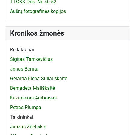
TTGKK Dok. Nr. 40-52
Aušrų fotografinės kopijos
Kronikos žmonės
Redaktoriai
Sigitas Tamkevičius
Jonas Boruta
Gerarda Elena Šuliauskaitė
Bernadeta Mališkaitė
Kazimieras Ambrasas
Petras Plumpa
Talkininkai
Juozas Zdebskis