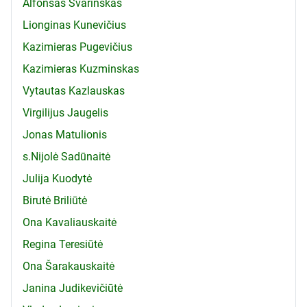
Alfonsas Svarinskas
Lionginas Kunevičius
Kazimieras Pugevičius
Kazimieras Kuzminskas
Vytautas Kazlauskas
Virgilijus Jaugelis
Jonas Matulionis
s.Nijolė Sadūnaitė
Julija Kuodytė
Birutė Briliūtė
Ona Kavaliauskaitė
Regina Teresiūtė
Ona Šarakauskaitė
Janina Judikevičiūtė