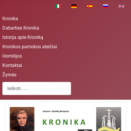
Pasirinkite savo kalbą
Kronika
Dabarties Kronika
Istorija apie Kroniką
Kronikos pamokos ateičiai
Homilijos
Kontaktai
Žymės
Paieška