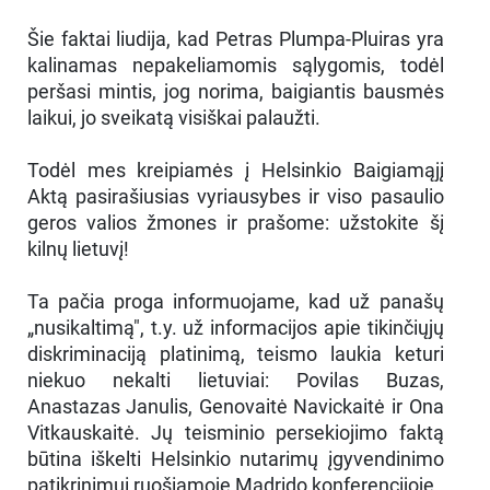
Šie faktai liudija, kad Petras Plumpa-Pluiras yra
kalinamas nepakeliamomis sąlygomis, todėl
peršasi mintis, jog norima, baigiantis bausmės
laikui, jo sveikatą visiškai palaužti.
Todėl mes kreipiamės į Helsinkio Baigiamąjį
Aktą pasirašiusias vyriausybes ir viso pasaulio
geros valios žmones ir prašome: užstokite šį
kilnų lietuvį!
Ta pačia proga informuojame, kad už panašų
„nusikaltimą", t.y. už informacijos apie tikinčiųjų
diskriminaciją platinimą, teismo laukia keturi
niekuo nekalti lietuviai: Povilas Buzas,
Anastazas Janulis, Genovaitė Navickaitė ir Ona
Vitkauskaitė. Jų teisminio persekiojimo faktą
būtina iškelti Helsinkio nutarimų įgyvendinimo
patikrinimui ruošiamoje Madrido konferencijoje.