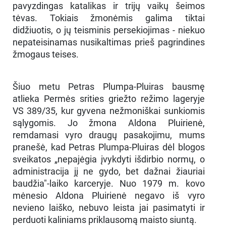
pavyzdingas katalikas ir trijų vaikų šeimos
tėvas. Tokiais žmonėmis galima tiktai
didžiuotis, o jų teisminis persekiojimas - niekuo
nepateisinamas nusikaltimas prieš pagrindines
žmogaus teises.
Šiuo metu Petras Plumpa-Pluiras bausmę
atlieka Permės srities griežto režimo lageryje
VS 389/35, kur gyvena nežmoniškai sunkiomis
sąlygomis. Jo žmona Aldona Pluirienė,
remdamasi vyro draugų pasakojimu, mums
pranešė, kad Petras Plumpa-Pluiras dėl blogos
sveikatos „nepajėgia įvykdyti išdirbio normų, o
administracija jį ne gydo, bet dažnai žiauriai
baudžia"-laiko karceryje. Nuo 1979 m. kovo
mėnesio Aldona Pluirienė negavo iš vyro
nevieno laiško, nebuvo leista jai pasimatyti ir
perduoti kaliniams priklausomą maisto siuntą.