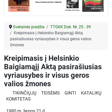
Svetainės pradžia
TTGKK Dok. Nr. 25 - 39
Kreipimasis į Helsinkio Baigiamąjį Aktą
pasirašiusias vyriausybes ir visus geros valios
žmones
Kreipimasis į Helsinkio
Baigiamąjį Aktą pasirašiusias
vyriausybes ir visus geros
valios žmones
TIKINČIŲJŲ TEISĖMS GINTI KATALIKŲ
KOMITETAS
1980 m. liepos 21 d.