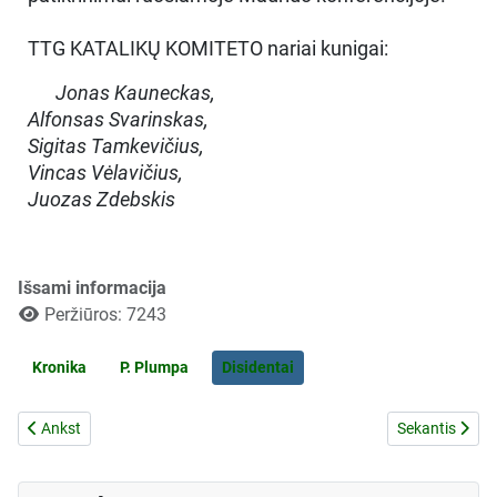
TTG KATALIKŲ KOMITETO nariai kunigai:
Jonas Kauneckas,
Alfonsas Svarinskas,
Sigitas Tamkevičius,
Vincas Vėlavičius,
Juozas Zdebskis
Išsami informacija
Peržiūros: 7243
Kronika
P. Plumpa
Disidentai
Ankstesnis straipsnis: Dėl visiškos religijos laisvės
Kitas straipsni
Ankst
Sekantis