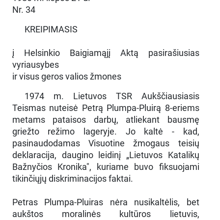
Nr. 34
KREIPIMASIS
į Helsinkio Baigiamąjį Aktą pasirašiusias
vyriausybes
ir visus geros valios žmones
1974 m. Lietuvos TSR Aukščiausiasis
Teismas nuteisė Petrą Plumpa-Pluirą 8-eriems
metams pataisos darbų, atliekant bausmę
griežto režimo lageryje. Jo kaltė - kad,
pasinaudodamas Visuotine žmogaus teisių
deklaracija, daugino leidinį „Lietuvos Katalikų
Bažnyčios Kronika", kuriame buvo fiksuojami
tikinčiųjų diskriminacijos faktai.
Petras Plumpa-Pluiras nėra nusikaltėlis, bet
aukštos moralinės kultūros lietuvis,