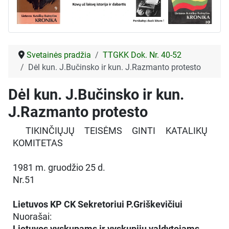
Svetainės pradžia
TTGKK Dok. Nr. 40-52
Dėl kun. J.Bučinsko ir kun. J.Razmanto protesto
Dėl kun. J.Bučinsko ir kun.
J.Razmanto protesto
TIKINČIŲJŲ TEISĖMS GINTI KATALIKŲ
KOMITETAS
1981 m. gruodžio 25 d.
Nr.51
Lietuvos KP CK Sekretoriui P.Griškevičiui
Nuorašai:
Lietuvos vyskupams ir vyskupijų valdytojams