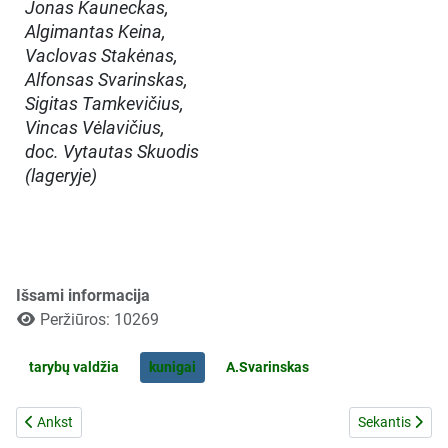
Jonas Kauneckas,
Algimantas Keina,
Vaclovas Stakėnas,
Alfonsas Svarinskas,
Sigitas Tamkevičius,
Vincas Vėlavičius,
doc. Vytautas Skuodis
(lageryje)
Išsami informacija
Peržiūros: 10269
tarybų valdžia
kunigai
A.Svarinskas
Ankstesnis straipsnis: Konvencija dėl kovos su diskriminacija švietimo
Kitas straipsni
Ankst
Sekantis