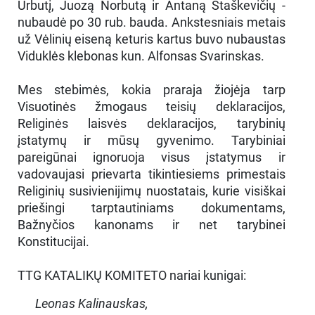
Urbutį, Juozą Norbutą ir Antaną Staškevičių -
nubaudė po 30 rub. bauda. Ankstesniais metais
už Vėlinių eiseną keturis kartus buvo nubaustas
Viduklės klebonas kun. Alfonsas Svarinskas.
Mes stebimės, kokia praraja žiojėja tarp
Visuotinės žmogaus teisių deklaracijos,
Religinės laisvės deklaracijos, tarybinių
įstatymų ir mūsų gyvenimo. Tarybiniai
pareigūnai ignoruoja visus įstatymus ir
vadovaujasi prievarta tikintiesiems primestais
Religinių susivienijimų nuostatais, kurie visiškai
priešingi tarptautiniams dokumentams,
Bažnyčios kanonams ir net tarybinei
Konstitucijai.
TTG KATALIKŲ KOMITETO nariai kunigai:
Leonas Kalinauskas,