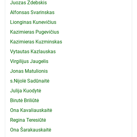
Juozas Zdebskis
Alfonsas Svarinskas
Lionginas Kunevičius
Kazimieras Pugevičius
Kazimieras Kuzminskas
Vytautas Kazlauskas
Virgilijus Jaugelis
Jonas Matulionis
s.Nijolė Sadūnaitė
Julija Kuodytė
Birutė Briliūtė
Ona Kavaliauskaitė
Regina Teresiūtė
Ona Šarakauskaitė