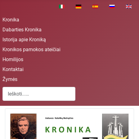
Pasirinkite savo kalbą
Kronika
Dabarties Kronika
Istorija apie Kroniką
Kronikos pamokos ateičiai
Homilijos
Kontaktai
Žymės
Paieška