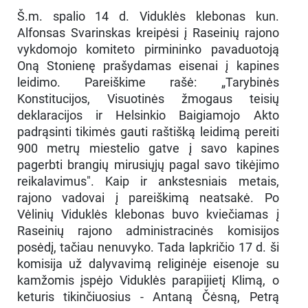
Š.m. spalio 14 d. Viduklės klebonas kun.
Alfonsas Svarinskas kreipėsi į Raseinių rajono
vykdomojo komiteto pirmininko pavaduotoją
Oną Stonienę prašydamas eisenai į kapines
leidimo. Pareiškime rašė: „Tarybinės
Konstitucijos, Visuotinės žmogaus teisių
deklaracijos ir Helsinkio Baigiamojo Akto
padrąsinti tikimės gauti raštišką leidimą pereiti
900 metrų miestelio gatve į savo kapines
pagerbti brangių mirusiųjų pagal savo tikėjimo
reikalavimus". Kaip ir ankstesniais metais,
rajono vadovai į pareiškimą neatsakė. Po
Vėlinių Viduklės klebonas buvo kviečiamas į
Raseinių rajono administracinės komisijos
posėdį, tačiau nenuvyko. Tada lapkričio 17 d. ši
komisija už dalyvavimą religinėje eisenoje su
kamžomis įspėjo Viduklės parapijietį Klimą, o
keturis tikinčiuosius - Antaną Čėsną, Petrą