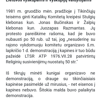
1981 m. gruodžio mėn. pradžioje į Tikinčiųjų
teisėms ginti Katalikų Komitetą kreipėsi Stulgių
klebonas kun. Jonas Bučinskas ir Žalpių
klebonas kun. Juozapas Razmantas. Jų
protesto pareiškime rašoma, kad jie buvo
nubausti po 50 rub. už tai, jog „nesuderinę su
rajono vykdomuoju komitetu organizavo š.m.
lapkričio 1 d. demonstraciją į kapines ir tuo būdu
pažeidė LTSR ATP 1976.VII.28 patvirtintų
Religinių susivienijimų nuostatų 50 str."
Iš tikrųjų minėti kunigai organizavo ne
demonstraciją, o drauge su tikinčiaisiais
kapinėse pasimeldė už mirusius, - net eisenos į
kapines nebuvo. Šitokia malda buvo palaikyta
demonstracija.