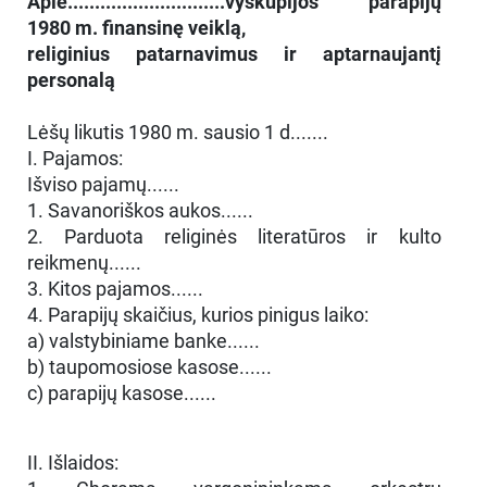
Apie.............................vyskupijos parapijų
1980 m. finansinę veiklą,
religinius patarnavimus ir aptarnaujantį
personalą
Lėšų likutis 1980 m. sausio 1 d.......
I. Pajamos:
Išviso pajamų......
1. Savanoriškos aukos......
2. Parduota religinės literatūros ir kulto
reikmenų......
3. Kitos pajamos......
4. Parapijų skaičius, kurios pinigus laiko:
a) valstybiniame banke......
b) taupomosiose kasose......
c) parapijų kasose......
II. Išlaidos: