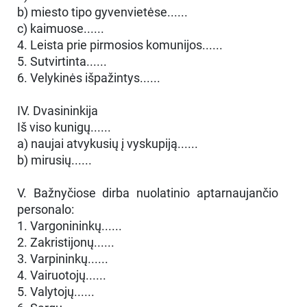
b) miesto tipo gyvenvietėse......
c) kaimuose......
4. Leista prie pirmosios komunijos......
5. Sutvirtinta......
6. Velykinės išpažintys......
IV. Dvasininkija
Iš viso kunigų......
a) naujai atvykusių į vyskupiją......
b) mirusių......
V. Bažnyčiose dirba nuolatinio aptarnaujančio
personalo:
1. Vargonininkų......
2. Zakristijonų......
3. Varpininkų......
4. Vairuotojų......
5. Valytojų......