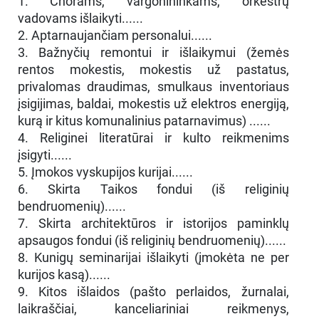
1. Chorams, vargonininkams, orkestrų
vadovams išlaikyti......
2. Aptarnaujančiam personalui......
3. Bažnyčių remontui ir išlaikymui (žemės
rentos mokestis, mokestis už pastatus,
privalomas draudimas, smulkaus inventoriaus
įsigijimas, baldai, mokestis už elektros energiją,
kurą ir kitus komunalinius patarnavimus) ......
4. Religinei literatūrai ir kulto reikmenims
įsigyti......
5. Įmokos vyskupijos kurijai......
6. Skirta Taikos fondui (iš religinių
bendruomenių)......
7. Skirta architektūros ir istorijos paminklų
apsaugos fondui (iš religinių bendruomenių)......
8. Kunigų seminarijai išlaikyti (įmokėta ne per
kurijos kasą)......
9. Kitos išlaidos (pašto perlaidos, žurnalai,
laikraščiai, kanceliariniai reikmenys,