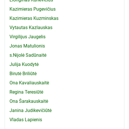
Kazimieras Pugevičius
Kazimieras Kuzminskas
Vytautas Kazlauskas
Virgilijus Jaugelis
Jonas Matulionis
s.Nijolė Sadūnaitė
Julija Kuodytė
Birutė Briliūtė
Ona Kavaliauskaitė
Regina Teresiūtė
Ona Šarakauskaitė
Janina Judikevičiūtė
Vladas Lapienis