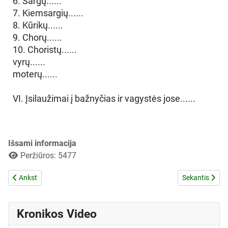
6. Sargų......
7. Kiemsargių......
8. Kūrikų......
9. Chorų......
10. Choristų......
vyrų......
moterų......
VI. Įsilaužimai į bažnyčias ir vagystės jose......
Išsami informacija
Peržiūros: 5477
Ankstesnis straipsnis: Pranešimas apie V.Skuodžio priėmimą į TTGK
Kitas straipsni
Ankst
Sekantis
Kronikos Video