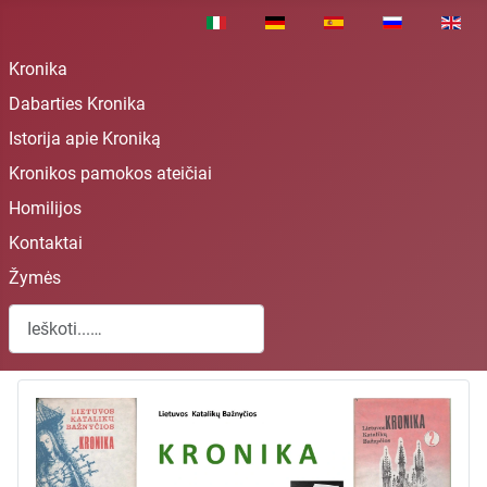
Pasirinkite savo kalbą
Kronika
Dabarties Kronika
Istorija apie Kroniką
Kronikos pamokos ateičiai
Homilijos
Kontaktai
Žymės
Paieška