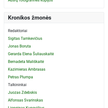
Aušrų fotografinės kopijos
Kronikos žmonės
Redaktoriai
Sigitas Tamkevičius
Jonas Boruta
Gerarda Elena Šuliauskaitė
Bernadeta Mališkaitė
Kazimieras Ambrasas
Petras Plumpa
Talkininkai
Juozas Zdebskis
Alfonsas Svarinskas
Lionginas Kunevičius