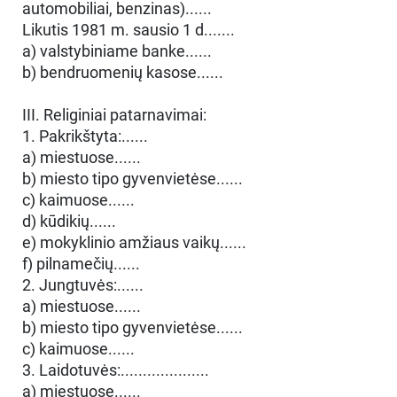
automobiliai, benzinas)......
Likutis 1981 m. sausio 1 d.......
a) valstybiniame banke......
b) bendruomenių kasose......
III. Religiniai patarnavimai:
1. Pakrikštyta:......
a) miestuose......
b) miesto tipo gyvenvietėse......
c) kaimuose......
d) kūdikių......
e) mokyklinio amžiaus vaikų......
f) pilnamečių......
2. Jungtuvės:......
a) miestuose......
b) miesto tipo gyvenvietėse......
c) kaimuose......
3. Laidotuvės:....................
a) miestuose......