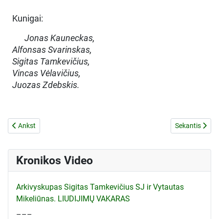
Kunigai:
Jonas Kauneckas,
Alfonsas Svarinskas,
Sigitas Tamkevičius,
Vincas Vėlavičius,
Juozas Zdebskis.
Ankstesnis straipsnis: Popiežiaus Jono Pauliaus II kalba šv. Kazimier
Kitas straipsn
Ankst
Sekantis
Kronikos Video
Arkivyskupas Sigitas Tamkevičius SJ ir Vytautas
Mikeliūnas. LIUDIJIMŲ VAKARAS
–––