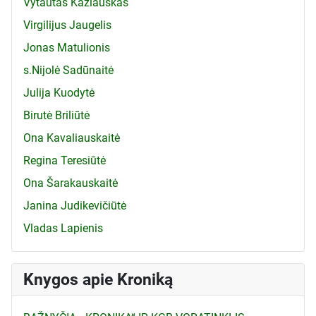
Vytautas Kazlauskas
Virgilijus Jaugelis
Jonas Matulionis
s.Nijolė Sadūnaitė
Julija Kuodytė
Birutė Briliūtė
Ona Kavaliauskaitė
Regina Teresiūtė
Ona Šarakauskaitė
Janina Judikevičiūtė
Vladas Lapienis
Knygos apie Kroniką