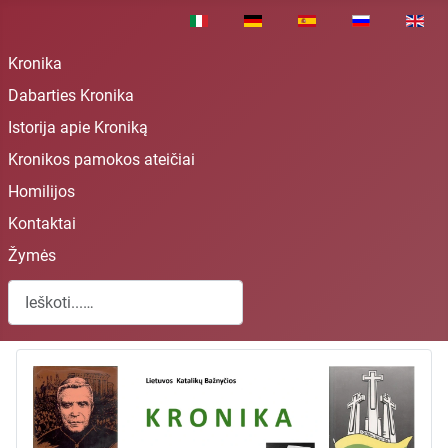
Pasirinkite savo kalbą
Kronika
Dabarties Kronika
Istorija apie Kroniką
Kronikos pamokos ateičiai
Homilijos
Kontaktai
Žymės
Paieška