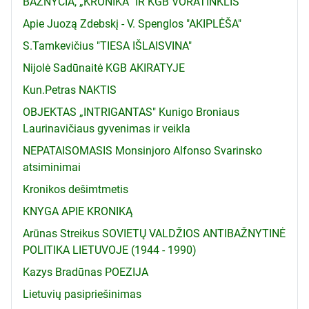
BAŽNYČIA, „KRONIKA“ IR KGB VORATINKLIS
Apie Juozą Zdebskį - V. Spenglos "AKIPLĖŠA"
S.Tamkevičius "TIESA IŠLAISVINA"
Nijolė Sadūnaitė KGB AKIRATYJE
Kun.Petras NAKTIS
OBJEKTAS „INTRIGANTAS" Kunigo Broniaus
Laurinavičiaus gyvenimas ir veikla
NEPATAISOMASIS Monsinjoro Alfonso Svarinsko
atsiminimai
Kronikos dešimtmetis
KNYGA APIE KRONIKĄ
Arūnas Streikus SOVIETŲ VALDŽIOS ANTIBAŽNYTINĖ
POLITIKA LIETUVOJE (1944 - 1990)
Kazys Bradūnas POEZIJA
Lietuvių pasipriešinimas