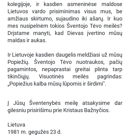
kolegijoje, ir kasdien asmeninėse maldose
Lietuvos vardo prisiminimas visus mus, be
amžiaus skirtumo, sujaudino iki ašarų. Ir kuo
mes nusipelnėm tokios Šventojo Tėvo meilės?
Drįstame manyti, kad Dievas įvertino mūsų
maldas ir aukas.
Ir Lietuvoje kasdien daugelis meldžiasi už mūsų
Popiežių. Šventojo Tėvo nuotraukos, pačių
pagamintos, nepaprastai greitai plinta tarp
tikinčiųjų. Visuotinės meilės pagrindas:
„Popiežius kalba mūsų lūpomis ir širdimi".
Į Jūsų Šventenybės meilę atsakysime dar
gilesniu prisirišimu prie Kristaus Bažnyčios.
Lietuva
1981 m. gegužės 23 d.