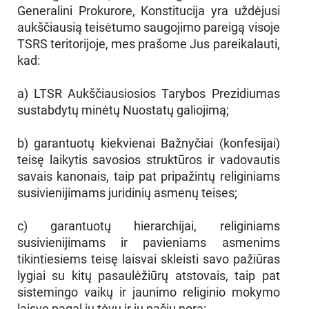
Generalini Prokurore, Konstitucija yra uždėjusi
aukščiausią teisėtumo saugojimo pareigą visoje
TSRS teritorijoje, mes prašome Jus pareikalauti,
kad:
a) LTSR Aukščiausiosios Tarybos Prezidiumas
sustabdytų minėtų Nuostatų galiojimą;
b) garantuotų kiekvienai Bažnyčiai (konfesijai)
teisę laikytis savosios struktūros ir vadovautis
savais kanonais, taip pat pripažintų religiniams
susivienijimams juridinių asmenų teises;
c) garantuotų hierarchijai, religiniams
susivienijimams ir pavieniams asmenims
tikintiesiems teisę laisvai skleisti savo pažiūras
lygiai su kitų pasaulėžiūrų atstovais, taip pat
sistemingo vaikų ir jaunimo religinio mokymo
laisvę pagal jų tėvų ir jų pačių norą;