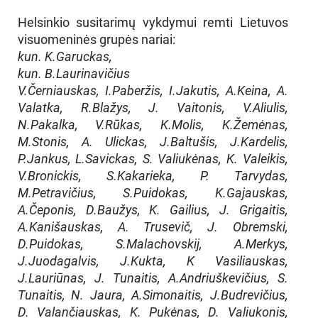
Helsinkio susitarimų vykdymui remti Lietuvos
visuomeninės grupės nariai:
kun. K.Garuckas,
kun. B.Laurinavičius
V.Černiauskas, I.Paberžis, I.Jakutis, A.Keina, A.
Valatka, R.Blažys, J. Vaitonis, V.Aliulis,
N.Pakalka, V.Rūkas, K.Molis, K.Žemėnas,
M.Stonis, A. Ulickas, J.Baltušis, J.Kardelis,
P.Jankus, L.Savickas, S. Valiukėnas, K. Valeikis,
V.Bronickis, S.Kakarieka, P. Tarvydas,
M.Petravičius, S.Puidokas, K.Gajauskas,
A.Čeponis, D.Baužys, K. Gailius, J. Grigaitis,
A.Kanišauskas, A. Trusevič, J. Obremski,
D.Puidokas, S.Malachovskij, A.Merkys,
J.Juodagalvis, J.Kukta, K Vasiliauskas,
J.Lauriūnas, J. Tunaitis, A.Andriuškevičius, S.
Tunaitis, N. Jaura, A.Simonaitis, J.Budrevičius,
D. Valančiauskas, K. Pukėnas, D. Valiukonis,