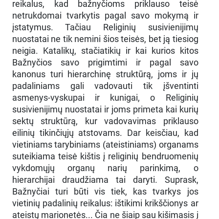
reikalus, kad bažnyčioms priklauso teisė
netrukdomai tvarkytis pagal savo mokymą ir
įstatymus. Tačiau Religinių susivienijimų
nuostatai ne tik nemini šios teisės, bet ją tiesiog
neigia. Katalikų, stačiatikių ir kai kurios kitos
Bažnyčios savo prigimtimi ir pagal savo
kanonus turi hierarchinę struktūrą, joms ir jų
padaliniams gali vadovauti tik įšventinti
asmenys-vyskupai ir kunigai, o Religinių
susivienijimų nuostatai ir joms primeta kai kurių
sektų struktūrą, kur vadovavimas priklauso
eilinių tikinčiųjų atstovams. Dar keisčiau, kad
vietiniams tarybiniams (ateistiniams) organams
suteikiama teisė kištis į religinių bendruomenių
vykdomųjų organų narių parinkimą, o
hierarchijai draudžiama tai daryti. Suprask,
Bažnyčiai turi būti vis tiek, kas tvarkys jos
vietinių padalinių reikalus: ištikimi krikščionys ar
ateistų marionetės... Čia ne šiaip sau kišimasis į