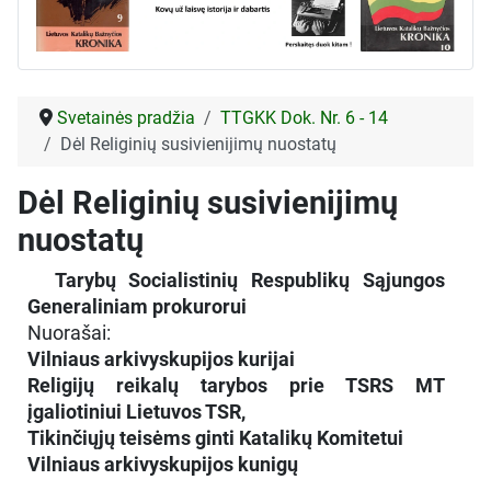
Svetainės pradžia
TTGKK Dok. Nr. 6 - 14
Dėl Religinių susivienijimų nuostatų
Dėl Religinių susivienijimų
nuostatų
Tarybų Socialistinių Respublikų Sąjungos
Generaliniam prokurorui
Nuorašai:
Vilniaus arkivyskupijos kurijai
Religijų reikalų tarybos prie TSRS MT
įgaliotiniui Lietuvos TSR,
Tikinčiųjų teisėms ginti Katalikų Komitetui
Vilniaus arkivyskupijos kunigų