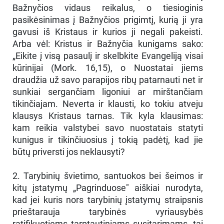
Bažnyčios vidaus reikalus, o tiesioginis
pasikėsinimas į Bažnyčios prigimtį, kurią ji yra
gavusi iš Kristaus ir kurios ji negali pakeisti.
Arba vėl: Kristus ir Bažnyčia kunigams sako:
„Eikite į visą pasaulį ir skelbkite Evangeliją visai
kūrinijai (Mork. 16,15), o Nuostatai jiems
draudžia už savo parapijos ribų patarnauti net ir
sunkiai sergančiam ligoniui ar mirštančiam
tikinčiajam. Neverta ir klausti, ko tokiu atveju
klausys Kristaus tarnas. Tik kyla klausimas:
kam reikia valstybei savo nuostatais statyti
kunigus ir tikinčiuosius į tokią padėtį, kad jie
būtų priversti jos neklausyti?
2. Tarybinių švietimo, santuokos bei šeimos ir
kitų įstatymų „Pagrinduose" aiškiai nurodyta,
kad jei kuris nors tarybinių įstatymų straipsnis
prieštarauja tarybinės vyriausybės
ratifikuotiems tarptautiniams susitarimams, tai