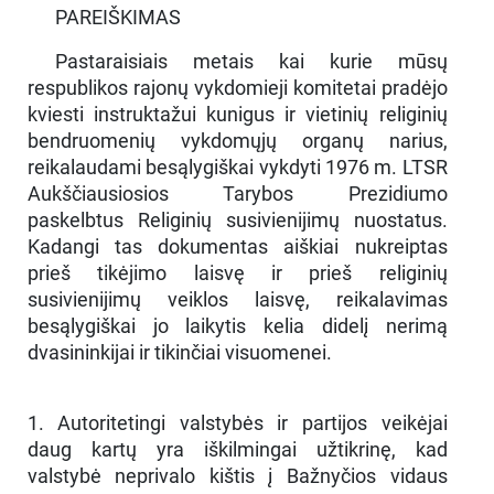
PAREIŠKIMAS
Pastaraisiais metais kai kurie mūsų
respublikos rajonų vykdomieji komitetai pradėjo
kviesti instruktažui kunigus ir vietinių religinių
bendruomenių vykdomųjų organų narius,
reikalaudami besąlygiškai vykdyti 1976 m. LTSR
Aukščiausiosios Tarybos Prezidiumo
paskelbtus Religinių susivienijimų nuostatus.
Kadangi tas dokumentas aiškiai nukreiptas
prieš tikėjimo laisvę ir prieš religinių
susivienijimų veiklos laisvę, reikalavimas
besąlygiškai jo laikytis kelia didelį nerimą
dvasininkijai ir tikinčiai visuomenei.
1. Autoritetingi valstybės ir partijos veikėjai
daug kartų yra iškilmingai užtikrinę, kad
valstybė neprivalo kištis į Bažnyčios vidaus