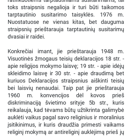
toks straipsnis negalioja ir turi būti taikomos
tarptautinio susitarimo taisyklės. 1976 m.
Nuostatuose ne vienas kitas, bet dauguma
straipsnių prieštarauja tarptautinių susitarimų
dvasiai ir raidei.
Konkrečiai imant, jie prieštarauja 1948 m.
Visuotinės žmogaus teisių deklaracijos 18 str. -
apie religijos mokymo laisvę; 19 str. - apie idėjų
skleidimo laisvę ir 30 str. - apie draudimą bet
kuriuos Deklaracijos straipsnius aiškinti teisių
bei laisvių nenaudai. Taip pat jie prieštarauja
1960 m. konvencijos dėl kovos prieš
diskriminaciją švietimo srityje 5b str., kuris
reikalauja, kad tėvams būtų užtikrinta galimybė
auklėti vaikus pagal savo religinius ir moralinius
įsitikinimus, ir kuris draudžia primesti vaikams
religinį mokymą ar antireliginį auklėjimą prieš jų