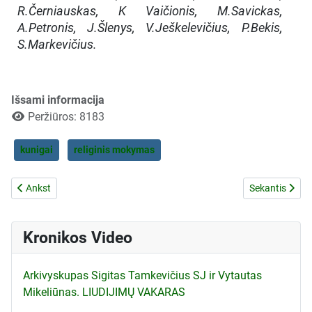
R.Černiauskas, K Vaičionis, M.Savickas,
A.Petronis, J.Šlenys, V.Ješkelevičius, P.Bekis,
S.Markevičius.
Išsami informacija
Peržiūros: 8183
kunigai
religinis mokymas
Ankstesnis straipsnis: Dėl Vilniaus katalikų prašymo užstoti Viktorą 
Kitas straipsn
Ankst
Sekantis
Kronikos Video
Arkivyskupas Sigitas Tamkevičius SJ ir Vytautas
Mikeliūnas. LIUDIJIMŲ VAKARAS