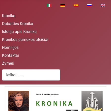
Pasirinkite savo kalbą
Kronika
Dabarties Kronika
Istorija apie Kroniką
Kronikos pamokos ateičiai
Homilijos
Kontaktai
Žymės
Paieška