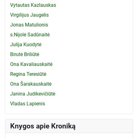
Vytautas Kazlauskas
Virgilijus Jaugelis
Jonas Matulionis
s.Nijolė Sadūnaitė
Julija Kuodytė
Birutė Briliūtė
Ona Kavaliauskaitė
Regina Teresiūtė
Ona Šarakauskaitė
Janina Judikevičiūtė
Vladas Lapienis
Knygos apie Kroniką