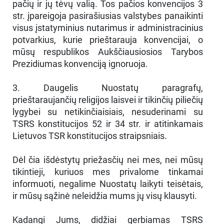
pačių ir jų tėvų valią. Tos pačios konvencijos 3
str. įpareigoja pasirašiusias valstybes panaikinti
visus įstatyminius nutarimus ir administracinius
potvarkius, kurie prieštarauja konvencijai, o
mūsų respublikos Aukščiausiosios Tarybos
Prezidiumas konvenciją ignoruoja.
3. Daugelis Nuostatų paragrafų,
prieštaraujančių religijos laisvei ir tikinčių piliečių
lygybei su netikinčiaisiais, nesuderinami su
TSRS konstitucijos 52 ir 34 str. ir atitinkamais
Lietuvos TSR konstitucijos straipsniais.
Dėl čia išdėstytų priežasčių nei mes, nei mūsų
tikintieji, kuriuos mes privalome tinkamai
informuoti, negalime Nuostatų laikyti teisėtais,
ir mūsų sąžinė neleidžia mums jų visų klausyti.
Kadangi Jums, didžiai gerbiamas TSRS