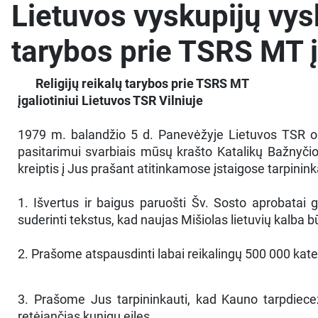
Lietuvos vyskupijų vys
tarybos prie TSRS MT įg
Religijų reikalų tarybos prie TSRS MT
įgaliotiniui Lietuvos TSR Vilniuje
1979 m. balandžio 5 d. Panevėžyje Lietuvos TSR ord
pasitarimui svarbiais mūsų krašto Katalikų Bažnyčios 
kreiptis į Jus prašant atitinkamose įstaigose tarpininka
1. Išvertus ir baigus paruošti Šv. Sosto aprobatai g
suderinti tekstus, kad naujas Mišiolas lietuvių kalba bū
2. Prašome atspausdinti labai reikalingų 500 000 kat
3. Prašome Jus tarpininkauti, kad Kauno tarpdiecezi
retėjančias kunigų eiles.