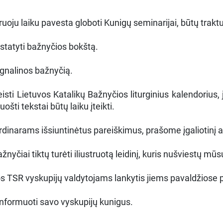
oju laiku pavesta globoti Kunigų seminarijai, būtų trakt
tstatyti bažnyčios bokštą.
Ignalinos bažnyčią.
eisti Lietuvos Katalikų Bažnyčios liturginius kalendorius
ti tekstai būtų laiku įteikti.
rdinarams išsiuntinėtus pareiškimus, prašome įgaliotinį 
ažnyčiai tiktų turėti iliustruotą leidinį, kuris nušviestų m
vos TSR vyskupijų valdytojams lankytis jiems pavaldžiose 
 informuoti savo vyskupijų kunigus.