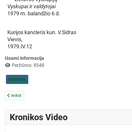
Vyskupai ir valdytojai
1979 m. balandžio 6 d.
Kurijos kancleris kun.
V.Sidras
Vievis,
1979.IV.12
Išsami informacija
Peržiūros: 8548
Bažnyčia
Ankstesnis straipsnis: Panevėžio vyskupijos kunigų pareiškimas dėl R
Ankst
Kronikos Video