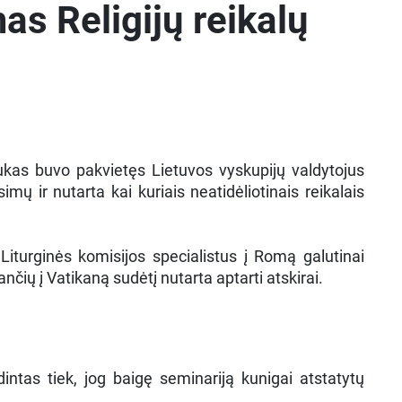
as Religijų reikalų
ukas buvo pakvietęs Lietuvos vyskupijų valdytojus
ų ir nutarta kai kuriais neatidėliotinais reikalais
 Liturginės komisijos specialistus į Romą galutinai
nčių į Vatikaną sudėtį nutarta aptarti atskirai.
ntas tiek, jog baigę seminariją kunigai atstatytų