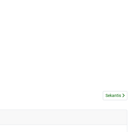
Kitas straipsni
Sekantis