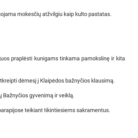
uojama mokesčių atžvilgiu kaip kulto pastatas.
, juos praplėsti kunigams tinkama pamokslinę ir kita
atkreipti dėmesį į Klaipėdos bažnyčios klausimą.
ūsų Bažnyčios gyvenimą ir veiklą.
parapijose teikiant tikintiesiems sakramentus.