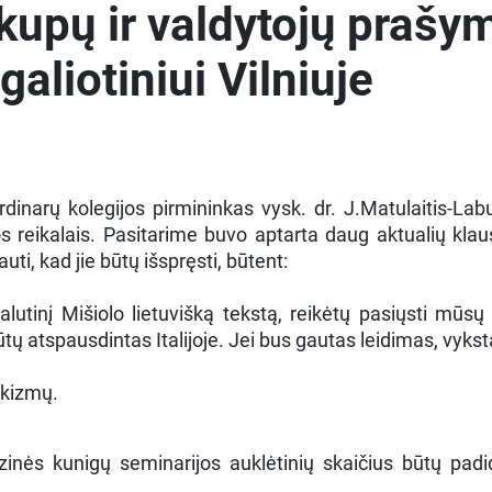
kupų ir valdytojų prašym
aliotiniui Vilniuje
inarų kolegijos pirmininkas vysk. dr. J.Matulaitis-Lab
reikalais. Pasitarime buvo aptarta daug aktualių klausim
uti, kad jie būtų išspręsti, būtent:
alutinį Mišiolo lietuvišką tekstą, reikėtų pasiųsti mūsų
tų atspausdintas Italijoje. Jei bus gautas leidimas, vyksta
ekizmų.
nės kunigų seminarijos auklėtinių skaičius būtų padidi