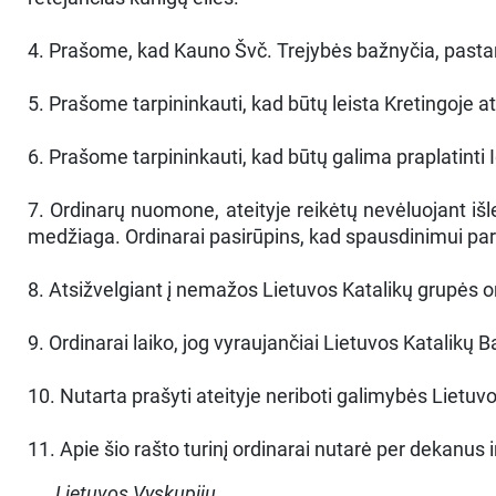
4. Prašome, kad Kauno Švč. Trejybės bažnyčia, pastaru
5. Prašome tarpininkauti, kad būtų leista Kretingoje a
6. Prašome tarpininkauti, kad būtų galima praplatinti 
7. Ordinarų nuomone, ateityje reikėtų nevėluojant išl
medžiaga. Ordinarai pasirūpins, kad spausdinimui paruoš
8. Atsižvelgiant į nemažos Lietuvos Katalikų grupės o
9. Ordinarai laiko, jog vyraujančiai Lietuvos Katalikų B
10. Nutarta prašyti ateityje neriboti galimybės Lietu
11. Apie šio rašto turinį ordinarai nutarė per dekanus
Lietuvos Vyskupijų