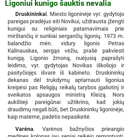
Ligoniui kunigo šauktis nevalia
Druskininkai
. Miesto ligoninėje vyr. gydytojo
pareigas pradėjus eiti Novikui, uždrausta įžengti
kunigui su religiniais patarnavimais prie
mirštančių ir sunkiai sergančių ligonių. 1973 m.
balandžio mėn. vidury ligonis Petras
Kalinauskas, sergąs vėžiu, prašė pakviesti
kunigą. Ligonio žmoną, nuėjusią paprašyti
leidimo, vyr. gydytojas Novikas iškoliojo ir
pasityčiojęs išvarė iš kabineto. Druskininkų
dekanas dėl trukdymų aptarnauti ligonius
kreipėsi pas Religijų reikalų tarybos įgaliotinį ir
sveikatos apsaugos ministrą Kleizą. Nors
aukštieji pareigūnai užtikrino, kad jokių
draudimų negali būti, bet Druskininkų ligoninėje,
kaip matėme, padėtis nepasikeitė.
Varėna
. Varėnos bažnyčios prieangio
medines kolonas jau seniai reikėjo remontuoti,