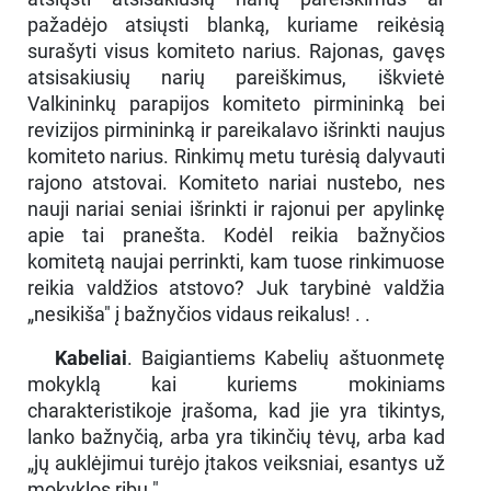
pažadėjo atsiųsti blanką, kuriame reikėsią
surašyti visus komiteto narius. Rajonas, gavęs
atsisakiusių narių pareiškimus, iškvietė
Valkininkų parapijos komiteto pirmininką bei
revizijos pirmininką ir pareikalavo išrinkti naujus
komiteto narius. Rinkimų metu turėsią dalyvauti
rajono atstovai. Komiteto nariai nustebo, nes
nauji nariai seniai išrinkti ir rajonui per apylinkę
apie tai pranešta. Kodėl reikia bažnyčios
komitetą naujai perrinkti, kam tuose rinkimuose
reikia valdžios atstovo? Juk tarybinė valdžia
„nesikiša" į bažnyčios vidaus reikalus! . .
Kabeliai
. Baigiantiems Kabelių aštuonmetę
mokyklą kai kuriems mokiniams
charakteristikoje įrašoma, kad jie yra tikintys,
lanko bažnyčią, arba yra tikinčių tėvų, arba kad
„jų auklėjimui turėjo įtakos veiksniai, esantys už
mokyklos ribų."