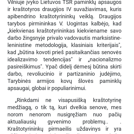
Vilniuje įvyko Lietuvos TSR paminklų apsaugos
ir kraštotyros draugijos IV suvažiavimas, kuris
apibendrino kraštotyrininkų veiklą. Draugijos
tarybos pirmininkas V. Uogintas kalbėjo, kad
„kiekvienas kraštotyrininkas kiekviename savo
darbo žingsnyje privalo vadovautis marksistine-
leninistine metodologija, klasiniais kriterijais",
kad „būtina kovoti prieš pasitaikančias senovės
idealizavimo tendencijas" ir „nacionalizmo
pasireiškimus". Ypač didelį dėmesį būtina skirti
darbo, revoliucinio ir partizaninio judėjimo,
Tarybinės armijos kovų šlovės paminklų
apsaugai, globai ir populiarinimui.
„Rinkdami ne visapusišką kraštotyrinę
medžiagą, o tik tą, kuri dvelkia senove, mes
norom nenorom nusigręžiam nuo pačių
aktualiausių gyvenimo problemų.. .
Kraštotyrininkų pirmaeilis uždavinys ir yra