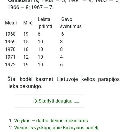
kandidatams; 1963 — 5; 1964 — 4; 1965 — 5;
1966 — 8; 1967 — 7.
Leista
Gavo
Metai
Mirė
priimti
šventimus
1968
19
6
6
1969
15
10
3
1970
18
10
8
1971
12
10
4
1972
19
10
6
Štai kodėl kasmet Lietuvoje kelios parapijos
lieka bekunigo.
Skaityti daugiau...…
Velykos — darbo dienos mokiniams
Vienas iš vyskupų apie Bažnyčios padėtį