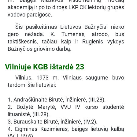
akademiją ir po to dirbęs LKP CK lektorių grupės
vadovo pareigose.
Šis pasikeitimas Lietuvos Bažnyčiai nieko
gero nežada. K. Tumėnas, atrodo, bus
taktiškesnis, tačiau kaip ir Rugienis vykdys
Bažnyčios griovimo darbą.
Vilniuje KGB ištardė 23
Vilnius. 1973 m. Vilniaus saugume buvo
tardomi šie lietuviai:
1. Andrašiūnaitė Birutė, inžinierė, (III.28).
2. Božytė Marytė, VVU IV kurso studentė
lituanistė, (III.28).
3. Burauskaitė Birutė, inžinierė, (IV.2).
4. Eigminas Kazimieras, baigęs lietuvių kalbą
VVU, (IV.6).