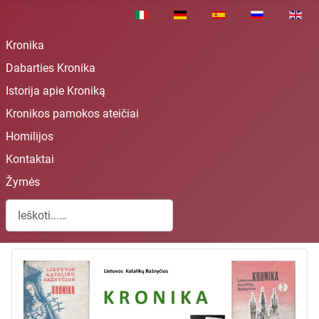
Pasirinkite savo kalbą
Kronika
Dabarties Kronika
Istorija apie Kroniką
Kronikos pamokos ateičiai
Homilijos
Kontaktai
Žymės
Paieška