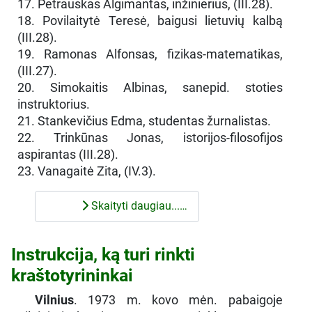
17. Petrauskas Algimantas, inžinierius, (III.28).
18. Povilaitytė Teresė, baigusi lietuvių kalbą
(III.28).
19. Ramonas Alfonsas, fizikas-matematikas,
(III.27).
20. Simokaitis Albinas, sanepid. stoties
instruktorius.
21. Stankevičius Edma, studentas žurnalistas.
22. Trinkūnas Jonas, istorijos-filosofijos
aspirantas (III.28).
23. Vanagaitė Zita, (IV.3).
Skaityti daugiau...…
Instrukcija, ką turi rinkti
kraštotyrininkai
Vilnius
. 1973 m. kovo mėn. pabaigoje