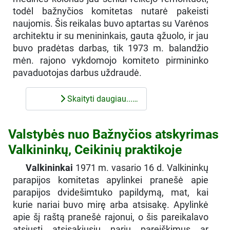
todėl bažnyčios komitetas nutarė pakeisti
naujomis. Šis reikalas buvo aptartas su Varėnos
architektu ir su menininkais, gauta ąžuolo, ir jau
buvo pradėtas darbas, tik 1973 m. balandžio
mėn. rajono vykdomojo komiteto pirmininko
pavaduotojas darbus uždraudė.
Skaityti daugiau...…
Valstybės nuo Bažnyčios atskyrimas
Valkininkų, Ceikinių praktikoje
Valkininkai
1971 m. vasario 16 d. Valkininkų
parapijos komitetas apylinkei pranešė apie
parapijos dvidešimtuko papildymą, mat, kai
kurie nariai buvo mirę arba atsisakę. Apylinkė
apie šį raštą pranešė rajonui, o šis pareikalavo
atsiųsti atsisakiusių narių pareiškimus ar