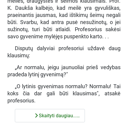
meilės, draugystės ir šeimos klausimais. Prof.
K. Daukša kalbėjo, kad meilė yra gyvuliškas,
praeinantis jausmas, kad ištikimų šeimų negali
būti. Svarbu, kad antra pusė nesužinotų, o jei
sužinotų, turi būti atlaidi. Profesorius sakėsi
savo gyvenime mylėjęs puspenkto karto. . .
Disputų dalyviai profesoriui uždavė daug
klausimų:
„Ar normalu, jeigu jaunuoliai prieš vedybas
pradeda lytinį gyvenimą?"
„O lytinis gyvenimas normalu? Normalu! Tai
koks čia dar gali būti klausimas", atsakė
profesorius.
Skaityti daugiau...…