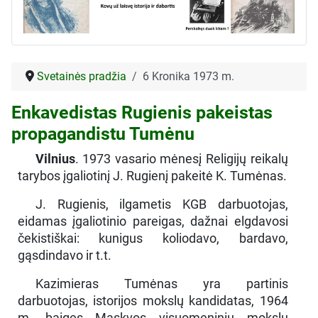
Svetainės pradžia
6 Kronika 1973 m.
Enkavedistas Rugienis pakeistas
propagandistu Tumėnu
Vilnius
. 1973 vasario mėnesį Religijų reikalų
tarybos įgaliotinį J. Rugienį pakeitė K. Tumėnas.
J. Rugienis, ilgametis KGB darbuotojas,
eidamas įgaliotinio pareigas, dažnai elgdavosi
čekistiškai: kunigus koliodavo, bardavo,
gąsdindavo ir t.t.
Kazimieras Tumėnas yra partinis
darbuotojas, istorijos mokslų kandidatas, 1964
m. baigęs Maskvos visuomeninių mokslų