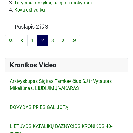
Tarybinė mokykla, religinis mokymas
Kova dėl vaikų
Puslapis 2 iš 3
1
2
3
Kronikos Video
Arkivyskupas Sigitas Tamkevičius SJ ir Vytautas
Mikeliūnas. LIUDIJIMŲ VAKARAS
–––
DOVYDAS PRIEŠ GALIJOTĄ
–––
LIETUVOS KATALIKŲ BAŽNYČIOS KRONIKOS 40-