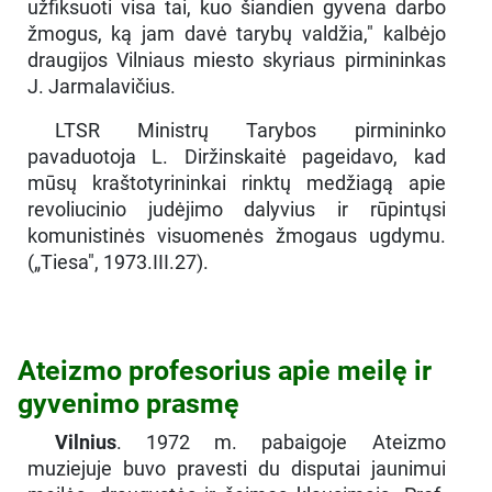
užfiksuoti visa tai, kuo šiandien gyvena darbo
žmogus, ką jam davė tarybų valdžia," kalbėjo
draugijos Vilniaus miesto skyriaus pirmininkas
J. Jarmalavičius.
LTSR Ministrų Tarybos pirmininko
pavaduotoja L. Diržinskaitė pageidavo, kad
mūsų kraštotyrininkai rinktų medžiagą apie
revoliucinio judėjimo dalyvius ir rūpintųsi
komunistinės visuomenės žmogaus ugdymu.
(„Tiesa", 1973.III.27).
Ateizmo profesorius apie meilę ir
gyvenimo prasmę
Vilnius
. 1972 m. pabaigoje Ateizmo
muziejuje buvo pravesti du disputai jaunimui