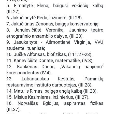
5. Eimaitytė Elena, baigusi vokiečių kalbą
(III.27).
6. Jakučionytė Rėda, inžinierė, (III.28).
7. Jakučiūnas Zenonas, baigęs konservatoriją;
8. Janulevičiūtė Veronika, Jaunimo teatro
etnografinio ansamblio dalyvė, (III.28).
9. Jasukaitytė - Ašmontienė Virginija, VVU
studentė lituanistė;
10. Juška Alfonsas, biofizikas, (111.27-28).
11. Kanevičiūtė Donate, matematikė, (IV.3).
12. Kaukėnas Danas, „Vakarinių naujienų"
korespondentas (IV.4).
13. Labanauskas Kęstutis, Paminklų
restauravimo instituto darbuotojas, (III.28).
14. Matulis Rimas, baigęs anglų kalbą (III.28).
15. Misius Kazimieras, inžinierius, (III.27).
16. Norvaišas Egidijus, aspirantas fizikas
(III.27).