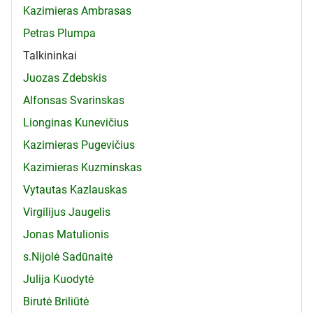
Kazimieras Ambrasas
Petras Plumpa
Talkininkai
Juozas Zdebskis
Alfonsas Svarinskas
Lionginas Kunevičius
Kazimieras Pugevičius
Kazimieras Kuzminskas
Vytautas Kazlauskas
Virgilijus Jaugelis
Jonas Matulionis
s.Nijolė Sadūnaitė
Julija Kuodytė
Birutė Briliūtė