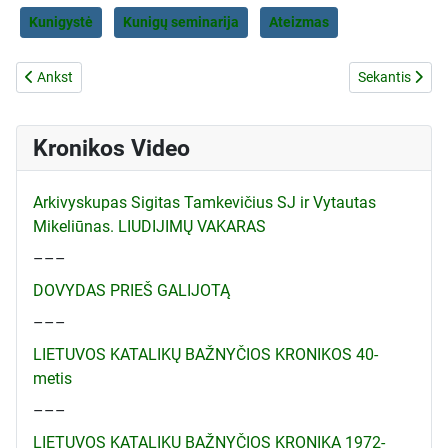
Kunigystė
Kunigų seminarija
Ateizmas
Ankstesnis straipsnis: KATALIKIŠKA LIETUVA DĖKOJA ŠV. TĖVUI JON
Kitas straip
Ankst
Sekantis
Kronikos Video
Arkivyskupas Sigitas Tamkevičius SJ ir Vytautas
Mikeliūnas. LIUDIJIMŲ VAKARAS
–––
DOVYDAS PRIEŠ GALIJOTĄ
–––
LIETUVOS KATALIKŲ BAŽNYČIOS KRONIKOS 40-
metis
–––
LIETUVOS KATALIKŲ BAŽNYČIOS KRONIKA 1972-