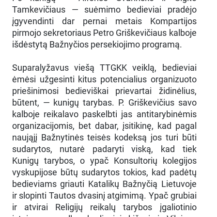
Tamkevičiaus — suėmimo bedieviai pradėjo
įgyvendinti dar pernai metais Kompartijos
pirmojo sekretoriaus Petro Griškevičiaus kalboje
išdėstytą Bažnyčios persekiojimo programą.
Suparalyžavus viešą TTGKK veiklą, bedieviai
ėmėsi užgesinti kitus potencialius organizuoto
priešinimosi bedieviškai prievartai židinėlius,
būtent, — kunigų tarybas. P. Griškevičius savo
kalboje reikalavo paskelbti jas antitarybinėmis
organizacijomis, bet dabar, įsitikinę, kad pagal
naująjį Bažnytinės teisės kodeksą jos turi būti
sudarytos, nutarė padaryti viską, kad tiek
Kunigų tarybos, o ypač Konsultorių kolegijos
vyskupijose būtų sudarytos tokios, kad padėtų
bedieviams griauti Katalikų Bažnyčią Lietuvoje
ir slopinti Tautos dvasinį atgimimą. Ypač grubiai
ir atvirai Religijų reikalų tarybos įgaliotinio