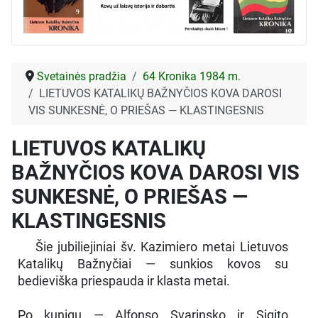
Svetainės pradžia
64 Kronika 1984 m.
LIETUVOS KATALIKŲ BAŽNYČIOS KOVA DAROSI
VIS SUNKESNĖ, O PRIEŠAS — KLASTINGESNIS
LIETUVOS KATALIKŲ
BAŽNYČIOS KOVA DAROSI VIS
SUNKESNĖ, O PRIEŠAS —
KLASTINGESNIS
Šie jubiliejiniai šv. Kazimiero metai Lietuvos
Katalikų Bažnyčiai — sunkios kovos su
bedieviška priespauda ir klasta metai.
Po kunigų — Alfonso Svarinsko ir Sigito