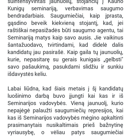
suintensyvintas jaunuolių, stojančių į Kauno
Kunigų seminariją, verbavimas saugumo
bendradarbiais. Saugumiečiai, kaip įprasta,
gąsdino beveik kiekvieną stojantį, kad, jei
raštiškai nepasižadės būti saugumo agentu, tai
Seminariją matys kaip savo ausis. Jie vaikinus
šantažuodavo, tvirtindami, kad didelė dalis
kandidatų jau pasirašė. Kaip gaila tų jaunuolių,
kurie, nepasitarę su gerais kunigais „gelbsti"
savo pašaukimą, pasukdami slidžiu ir sunkiu
išdavystės keliu.
Labai liūdna, kad šiais metais į šį kandidatų
luošinimo darbą buvo įjungti kai kas ir iš
Seminarijos vadovybės. Vieną jaunuolį, kurio
nepajėgė palaužti saugumiečių represijos, kai
kas iš Seminarijos vadovybės mėgino apkaltinti
prasimanytais nusikaltimais prieš bažnytinę
vyriausybę, o vėliau patys saugumiečiai