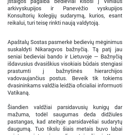
įstaigos pagalba bedieviai kišosi į Vilniaus
arkivyskupijos ir Panevėžio vyskupijos
Konsultorių kolegijų sudarymą, kurios, esant
reikalui, turi teisę rinkti naują valdytoją.
Apaštalų Sostas pasmerkė bedievių mėginimus
suskaldyti Nikaragvos bažnyčią. Tą patį jau
seniai bedieviai bando ir Lietuvoje — Bažnyčią
išdavusius dvasiškius visokiais būdais stengiasi
prastumti į bažnytinės hierarchijos
vadovaujančius postus. Beveik tik tokiems
dvasininkams valdžia leidžia oficialiai informuoti
Vatikaną.
Šiandien valdžiai parsidavusių kunigų dar
mažuma, todėl saugumas deda didžiules
pastangas, kad ateityje parsidavėliai sudarytų
daugumą. Tuo tikslu šiais metais buvo labai