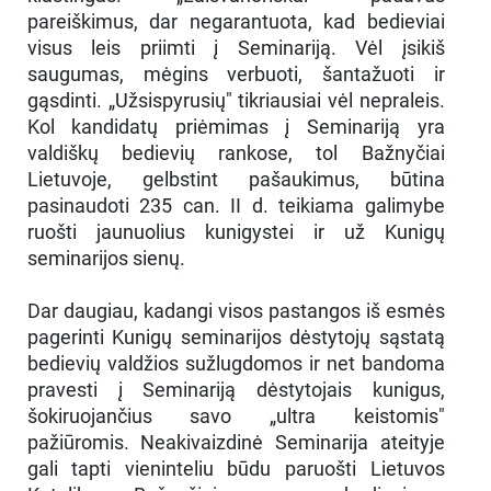
pareiškimus, dar negarantuota, kad bedieviai
visus leis priimti į Seminariją. Vėl įsikiš
saugumas, mėgins verbuoti, šantažuoti ir
gąsdinti. „Užsispyrusių" tikriausiai vėl nepraleis.
Kol kandidatų priėmimas į Seminariją yra
valdiškų bedievių rankose, tol Bažnyčiai
Lietuvoje, gelbstint pašaukimus, būtina
pasinaudoti 235 can. II d. teikiama galimybe
ruošti jaunuolius kunigystei ir už Kunigų
seminarijos sienų.
Dar daugiau, kadangi visos pastangos iš esmės
pagerinti Kunigų seminarijos dėstytojų sąstatą
bedievių valdžios sužlugdomos ir net bandoma
pravesti į Seminariją dėstytojais kunigus,
šokiruojančius savo „ultra keistomis"
pažiūromis. Neakivaizdinė Seminarija ateityje
gali tapti vieninteliu būdu paruošti Lietuvos