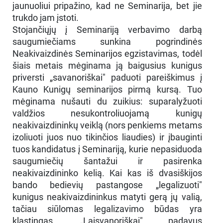
jaunuoliui pripažino, kad ne Seminarija, bet jie
trukdo jam įstoti.
Stojančiųjų į Seminariją verbavimo darbą
saugumiečiams sunkina pogrindinės
Neakivaizdinės Seminarijos egzistavimas, todėl
šiais metais mėginama ją baigusius kunigus
priversti „savanoriškai" paduoti pareiškimus į
Kauno Kunigų seminarijos pirmą kursą. Tuo
mėginama nušauti du zuikius: suparalyžuoti
valdžios nesukontroliuojamą kunigų
neakivaizdininkų veiklą (nors penkiems metams
izoliuoti juos nuo tikinčios liaudies) ir įbauginti
tuos kandidatus į Seminariją, kurie nepasiduoda
saugumiečių šantažui ir pasirenka
neakivaizdininko kelią. Kai kas iš dvasiškijos
bando bedievių pastangose „legalizuoti"
kunigus neakivaizdininkus matyti gerą jų valią,
tačiau siūlomas legalizavimo būdas yra
klastingas. „Laisvanoriškai" padavus