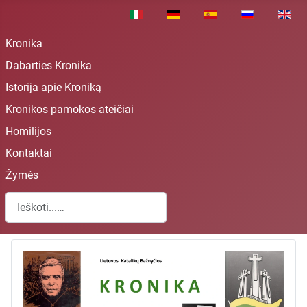
Pasirinkite savo kalbą
Kronika
Dabarties Kronika
Istorija apie Kroniką
Kronikos pamokos ateičiai
Homilijos
Kontaktai
Žymės
Paieška