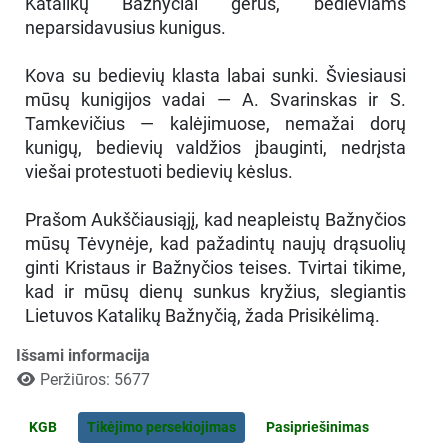
Katalikų Bažnyčiai gerus, bedieviams
neparsidavusius kunigus.
Kova su bedievių klasta labai sunki. Šviesiausi
mūsų kunigijos vadai — A. Svarinskas ir S.
Tamkevičius — kalėjimuose, nemažai dorų
kunigų, bedievių valdžios įbauginti, nedrįsta
viešai protestuoti bedievių kėslus.
Prašom Aukščiausiąjį, kad neapleistų Bažnyčios
mūsų Tėvynėje, kad pažadintų naujų drąsuolių
ginti Kristaus ir Bažnyčios teises. Tvirtai tikime,
kad ir mūsų dienų sunkus kryžius, slegiantis
Lietuvos Katalikų Bažnyčią, žada Prisikėlimą.
Išsami informacija
Peržiūros: 5677
KGB
Tikėjimo persekiojimas
Pasipriešinimas