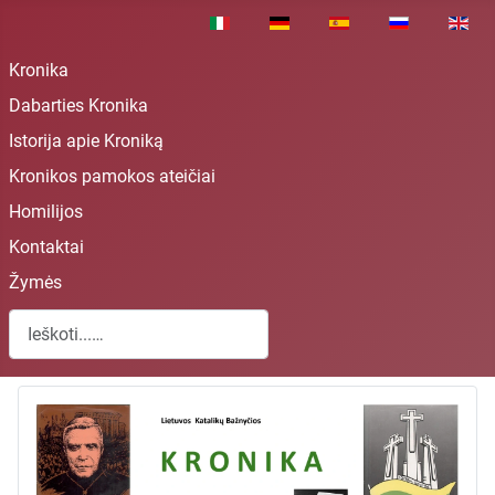
Pasirinkite savo kalbą
Kronika
Dabarties Kronika
Istorija apie Kroniką
Kronikos pamokos ateičiai
Homilijos
Kontaktai
Žymės
Paieška