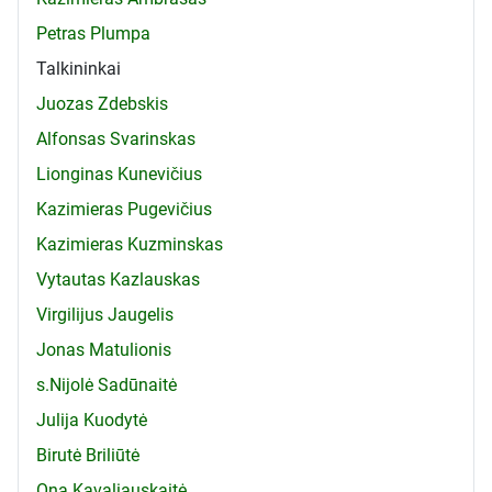
Petras Plumpa
Talkininkai
Juozas Zdebskis
Alfonsas Svarinskas
Lionginas Kunevičius
Kazimieras Pugevičius
Kazimieras Kuzminskas
Vytautas Kazlauskas
Virgilijus Jaugelis
Jonas Matulionis
s.Nijolė Sadūnaitė
Julija Kuodytė
Birutė Briliūtė
Ona Kavaliauskaitė