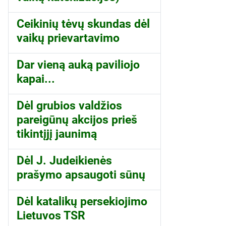
Ceikinių tėvų skundas dėl
vaikų prievartavimo
Dar vieną auką paviliojo
kapai...
Dėl grubios valdžios
pareigūnų akcijos prieš
tikintįjį jaunimą
Dėl J. Judeikienės
prašymo apsaugoti sūnų
Dėl katalikų persekiojimo
Lietuvos TSR