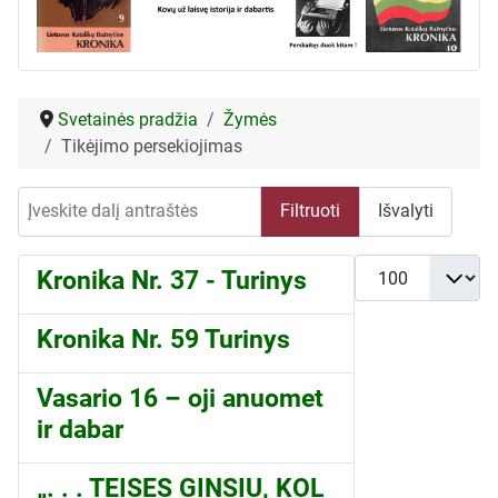
Svetainės pradžia
Žymės
Tikėjimo persekiojimas
Įveskite dalį antraštės
Filtruoti
Išvalyti
Rodyti po
Kronika Nr. 37 - Turinys
Kronika Nr. 59 Turinys
Vasario 16 – oji anuomet
ir dabar
„. . . TEISES GINSIU, KOL