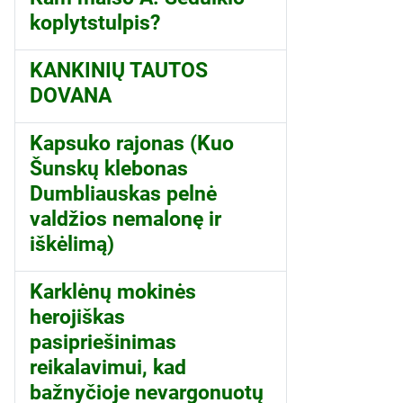
koplytstulpis?
KANKINIŲ TAUTOS
DOVANA
Kapsuko rajonas (Kuo
Šunskų klebonas
Dumbliauskas pelnė
valdžios nemalonę ir
iškėlimą)
Karklėnų mokinės
herojiškas
pasipriešinimas
reikalavimui, kad
bažnyčioje nevargonuotų