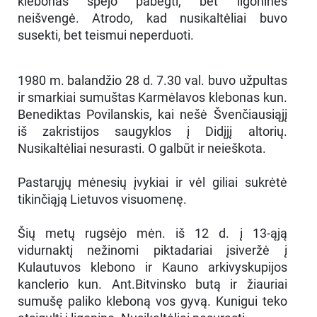
klebonas spėjo pabėgti, bet ligoninės
neišvengė. Atrodo, kad nusikaltėliai buvo
susekti, bet teismui neperduoti.
1980 m. balandžio 28 d. 7.30 val. buvo užpultas
ir smarkiai sumuštas Karmėlavos klebonas kun.
Benediktas Povilanskis, kai nešė Švenčiausiąjį
iš zakristijos saugyklos į Didįjį altorių.
Nusikaltėliai nesurasti. O galbūt ir neieškota.
Pastarųjų mėnesių įvykiai ir vėl giliai sukrėtė
tikinčiąją Lietuvos visuomenę.
Šių metų rugsėjo mėn. iš 12 d. į 13-ąją
vidurnaktį nežinomi piktadariai įsiveržė į
Kulautuvos klebono ir Kauno arkivyskupijos
kanclerio kun. Ant.Bitvinsko butą ir žiauriai
sumušę paliko kleboną vos gyvą. Kunigui teko