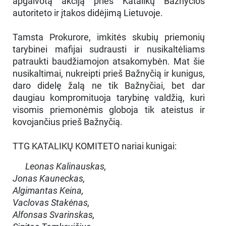
apgalvotą akciją prieš Katalikų Bažnyčios
autoriteto ir įtakos didėjimą Lietuvoje.
Tamsta Prokurore, imkitės skubių priemonių
tarybinei mafijai sudrausti ir nusikaltėliams
patraukti baudžiamojon atsakomybėn. Mat šie
nusikaltimai, nukreipti prieš Bažnyčią ir kunigus,
daro didelę žalą ne tik Bažnyčiai, bet dar
daugiau kompromituoja tarybinę valdžią, kuri
visomis priemonėmis globoja tik ateistus ir
kovojančius prieš Bažnyčią.
TTG KATALIKŲ KOMITETO nariai kunigai:
Leonas Kalinauskas,
Jonas Kauneckas,
Algimantas Keina,
Vaclovas Stakėnas,
Alfonsas Svarinskas,