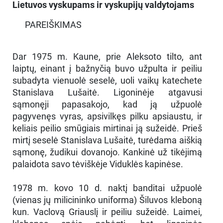
Lietuvos vyskupams ir vyskupijų valdytojams
PAREIŠKIMAS
Dar 1975 m. Kaune, prie Aleksoto tilto, ant
laiptų, einant į bažnyčią buvo užpulta ir peiliu
subadyta vienuolė seselė, uoli vaikų katechete
Stanislava Lušaitė. Ligoninėje atgavusi
sąmonęji papasakojo, kad ją užpuolė
pagyvenęs vyras, apsivilkęs pilku apsiaustu, ir
keliais peilio smūgiais mirtinai ją sužeidė. Prieš
mirtį seselė Stanislava Lušaitė, turėdama aiškią
sąmonę, žudikui dovanojo. Kankinė už tikėjimą
palaidota savo tėviškėje Viduklės kapinėse.
1978 m. kovo 10 d. naktį banditai užpuolė
(vienas jų milicininko uniforma) Šiluvos kleboną
kun. Vaclovą Griauslį ir peiliu sužeidė. Laimei,