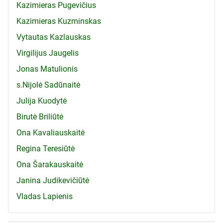
Kazimieras Pugevičius
Kazimieras Kuzminskas
Vytautas Kazlauskas
Virgilijus Jaugelis
Jonas Matulionis
s.Nijolė Sadūnaitė
Julija Kuodytė
Birutė Briliūtė
Ona Kavaliauskaitė
Regina Teresiūtė
Ona Šarakauskaitė
Janina Judikevičiūtė
Vladas Lapienis