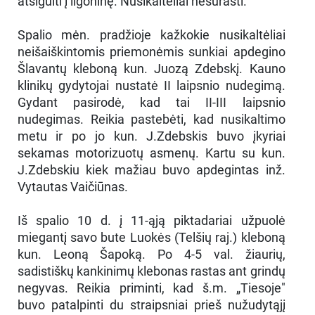
atsigulti į ligoninę. Nusikaltėliai nesurasti.
Spalio mėn. pradžioje kažkokie nusikaltėliai
neišaiškintomis priemonėmis sunkiai apdegino
Šlavantų kleboną kun. Juozą Zdebskį. Kauno
klinikų gydytojai nustatė II laipsnio nudegimą.
Gydant pasirodė, kad tai II-III laipsnio
nudegimas. Reikia pastebėti, kad nusikaltimo
metu ir po jo kun. J.Zdebskis buvo įkyriai
sekamas motorizuotų asmenų. Kartu su kun.
J.Zdebskiu kiek mažiau buvo apdegintas inž.
Vytautas Vaičiūnas.
Iš spalio 10 d. į 11-ąją piktadariai užpuolė
miegantį savo bute Luokės (Telšių raj.) kleboną
kun. Leoną Šapoką. Po 4-5 val. žiaurių,
sadistiškų kankinimų klebonas rastas ant grindų
negyvas. Reikia priminti, kad š.m. „Tiesoje"
buvo patalpinti du straipsniai prieš nužudytąjį