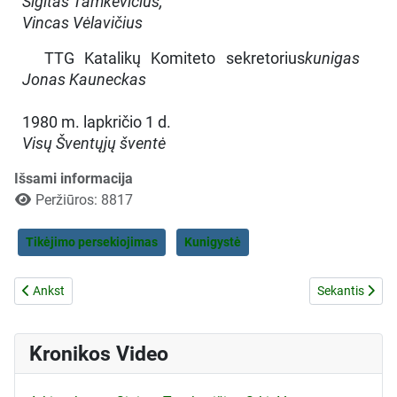
Sigitas Tamkevičius,
Vincas Vėlavičius
TTG Katalikų Komiteto sekretorius
kunigas
Jonas Kauneckas
1980 m. lapkričio 1 d.
Visų Šventųjų šventė
Išsami informacija
Peržiūros: 8817
Tikėjimo persekiojimas
Kunigystė
Ankstesnis straipsnis: Dėl E.Bulacho kreipimosi
Kitas straipsn
Ankst
Sekantis
Kronikos Video