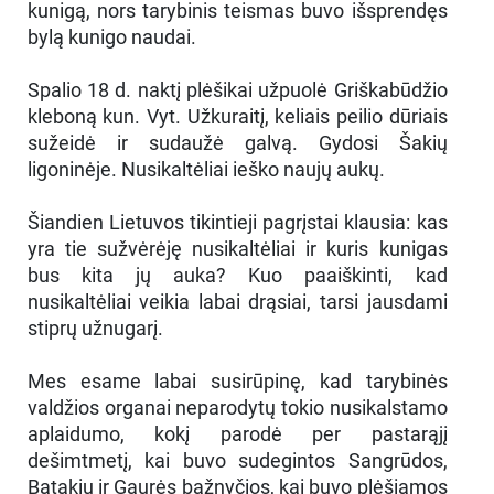
kunigą, nors tarybinis teismas buvo išsprendęs
bylą kunigo naudai.
Spalio 18 d. naktį plėšikai užpuolė Griškabūdžio
kleboną kun. Vyt. Užkuraitį, keliais peilio dūriais
sužeidė ir sudaužė galvą. Gydosi Šakių
ligoninėje. Nusikaltėliai ieško naujų aukų.
Šiandien Lietuvos tikintieji pagrįstai klausia: kas
yra tie sužvėrėję nusikaltėliai ir kuris kunigas
bus kita jų auka? Kuo paaiškinti, kad
nusikaltėliai veikia labai drąsiai, tarsi jausdami
stiprų užnugarį.
Mes esame labai susirūpinę, kad tarybinės
valdžios organai neparodytų tokio nusikalstamo
aplaidumo, kokį parodė per pastarąjį
dešimtmetį, kai buvo sudegintos Sangrūdos,
Batakių ir Gaurės bažnyčios, kai buvo plėšiamos