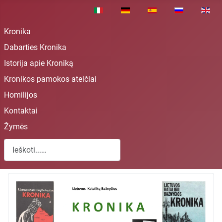
Pasirinkite savo kalbą
Kronika
Dabarties Kronika
Istorija apie Kroniką
Kronikos pamokos ateičiai
Homilijos
Kontaktai
Žymės
Paieška