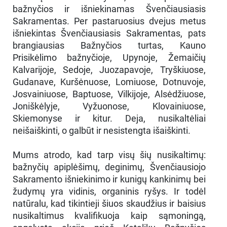
bažnyčios ir išniekinamas Švenčiausiasis
Sakramentas. Per pastaruosius dvejus metus
išniekintas Švenčiausiasis Sakramentas, pats
brangiausias Bažnyčios turtas, Kauno
Prisikėlimo bažnyčioje, Upynoje, Žemaičių
Kalvarijoje, Sedoje, Juozapavoje, Tryškiuose,
Gudanave, Kuršėnuose, Lomiuose, Dotnuvoje,
Josvainiuose, Baptuose, Vilkijoje, Alsėdžiuose,
Joniškėlyje, Vyžuonose, Klovainiuose,
Skiemonyse ir kitur. Deja, nusikaltėliai
neišaiškinti, o galbūt ir nesistengta išaiškinti.
Mums atrodo, kad tarp visų šių nusikaltimų:
bažnyčių apiplėšimų, deginimų, Švenčiausiojo
Sakramento išniekinimo ir kunigų kankinimų bei
žudymų yra vidinis, organinis ryšys. Ir todėl
natūralu, kad tikintieji šiuos skaudžius ir baisius
nusikaltimus kvalifikuoja kaip sąmoningą,