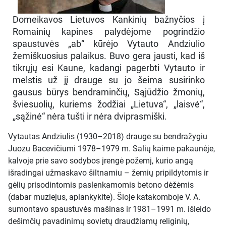
Domeikavos Lietuvos Kankinių bažnyčios į
Romainių kapines palydėjome pogrindžio
spaustuvės „ab“ kūrėjo Vytauto Andziulio
žemiškuosius palaikus. Buvo gera jausti, kad iš
tikrųjų esi Kaune, kadangi pagerbti Vytauto ir
melstis už jį drauge su jo šeima susirinko
gausus būrys bendraminčių, Sąjūdžio žmonių,
šviesuolių, kuriems žodžiai „Lietuva“, „laisvė“,
„sąžinė“ nėra tušti ir nėra dviprasmiški.
Vytautas Andziulis (1930–2018) drauge su bendražygiu
Juozu Bacevičiumi 1978–1979 m. Salių kaime pakaunėje,
kalvoje prie savo sodybos įrengė požemį, kurio angą
išradingai užmaskavo šiltnamiu – žemių pripildytomis ir
gėlių prisodintomis paslenkamomis betono dėžėmis
(dabar muziejus, aplankykite). Šioje katakomboje V. A.
sumontavo spaustuvės mašinas ir 1981–1991 m. išleido
dešimčių pavadinimų sovietų draudžiamų religinių,