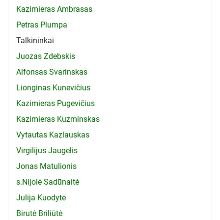
Kazimieras Ambrasas
Petras Plumpa
Talkininkai
Juozas Zdebskis
Alfonsas Svarinskas
Lionginas Kunevičius
Kazimieras Pugevičius
Kazimieras Kuzminskas
Vytautas Kazlauskas
Virgilijus Jaugelis
Jonas Matulionis
s.Nijolė Sadūnaitė
Julija Kuodytė
Birutė Briliūtė