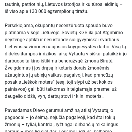
tautinių patriotinių, Lietuvos istorijos ir kultūros leidinių –
iš viso apie 130 000 egzempliorių tiražu.
Persekiojama, okupantų necenzūruota spauda buvo
platinama visoje Lietuvoje. Sovietų KGB iki pat Atgimimo
neįstengė aptikti ir nesustabdė šio gyvybiškai svarbaus
Lietuvos savimonei naujosios knygnešystės darbo. Visą tą
didelės įtampos ir rizikos laiką Vytautą visiškai palaikė ir jo
darbuose talkino ištikima bendražygė, žmona Birutė.
Žvelgdamas į jos drąsą ir keturis dorais žmonėmis
užaugintus jų abiejų vaikus, pagalvoji, kad prancūzų
posakis „ieškok moters“ (esą, toji slypi už bet kokios
painiavos) gali būti taikomas ir teigiamąja prasme: už
daugelio didžių vyrų darbų stovi ir kilni moteris…
Pavesdamas Dievo gerumui amžiną atilsį Vytautą, o
paguodai – jo šeimą, nejučia pagalvoji, kad štai tokių
žmonių – tyliai, kantriai, ryžtingai dirbančių reikalingus
darbus – mes lig šiol dar ir esame Lietuva, kalbame