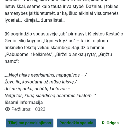
lietuviškai, esame kaip tauta ir valstybė. Dažniau į tokias
asmenybes įsižiūrėtumėt, ar ką, šiuolaikiniai visuomenės
lyderiai… kūrėjai… žurnalistai…
(Iš pogrindžio spaustuvėje „ab“ pirmąsyk išleistos Kęstučio
Genio eilių knygos „Ugnies kryžius“ – tai iš to plono
rinkinėlio tekstų vėliau skambėjo Sąjūdžio himnai
„Pabudome ir kelkimės“, „Birželio ankstų rytą“, „Grįžtu
namo“:
„…Negi nieks neprisimins, nepagalvos – /
Žuvo jie, kovodami už mūsų laisvę /
Jei ne jų auka, nebūtų Lietuvos –
Netgi tos, kurią šiandieną ašaromis laistom…“
Išsami informacija
Peržiūros: 10323
Tikėjimo persekiojimas
Pogrindžio spauda
R. Grigas