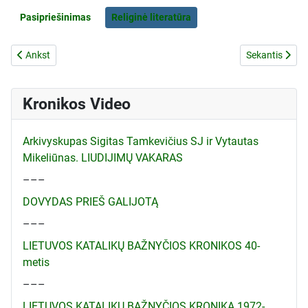
Pasipriešinimas
Religinė literatūra
Ankstesnis straipsnis: R.Dagys. Turėsime pasirinkti tarp mokslo ir S
Kitas straipsn
Ankst
Sekantis
Kronikos Video
Arkivyskupas Sigitas Tamkevičius SJ ir Vytautas
Mikeliūnas. LIUDIJIMŲ VAKARAS
–––
DOVYDAS PRIEŠ GALIJOTĄ
–––
LIETUVOS KATALIKŲ BAŽNYČIOS KRONIKOS 40-
metis
–––
LIETUVOS KATALIKŲ BAŽNYČIOS KRONIKA 1972-