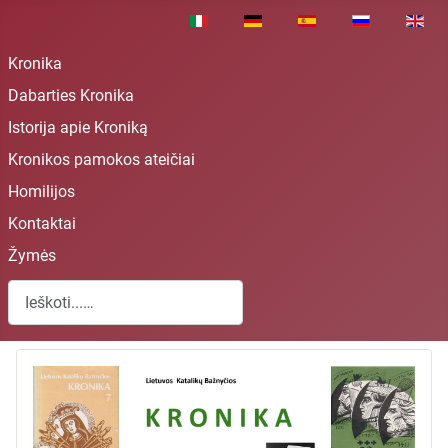
Pasirinkite savo kalbą
Kronika
Dabarties Kronika
Istorija apie Kroniką
Kronikos pamokos ateičiai
Homilijos
Kontaktai
Žymės
Paieška