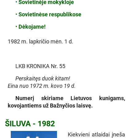
•
Sovietinėje mokykloje
•
Sovietinėse respublikose
•
Dėkojame!
1982 m. lapkričio mėn. 1 d.
LKB KRONIKA Nr. 55
Perskaitęs duok kitam!
Eina nuo 1972 m. kovo 19 d.
Numerį skiriame Lietuvos kunigams,
kovojantiems už Bažnyčios laisvę.
ŠILUVA - 1982
Kiekvieni atlaidai įneša