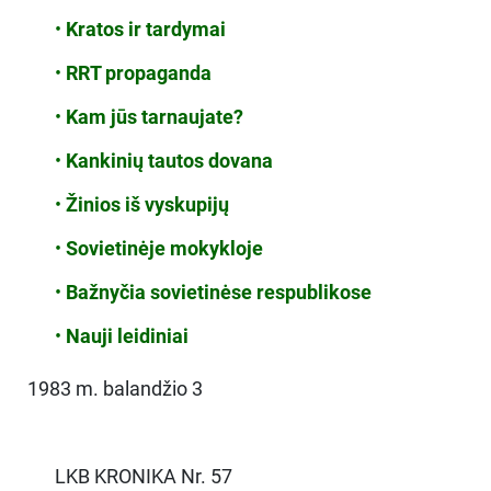
•
Kratos ir tardymai
•
RRT propaganda
•
Kam jūs tarnaujate?
•
Kankinių tautos dovana
•
Žinios iš vyskupijų
•
Sovietinėje mokykloje
•
Bažnyčia sovietinėse respublikose
•
Nauji leidiniai
1983 m. balandžio 3
LKB KRONIKA Nr. 57