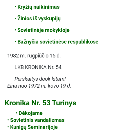
•
Kryžių naikinimas
•
Žinios iš vyskupijų
•
Sovietinėje mokykloje
•
Bažnyčia sovietinėse respublikose
1982 m. rugpiūčio 15 d.
LKB KRONIKA Nr. 54
Perskaitys duok kitam!
Eina nuo 1972 m. kovo 19 d.
Kronika Nr. 53 Turinys
•
Dėkojame
•
Sovietinis vandalizmas
•
Kunigų Seminarijoje