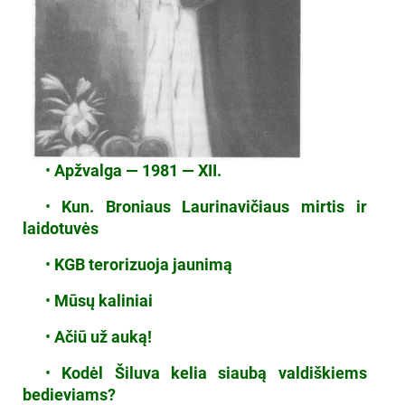
•
Apžvalga — 1981 — XII.
•
Kun. Broniaus Laurinavičiaus mirtis ir
laidotuvės
•
KGB terorizuoja jaunimą
•
Mūsų kaliniai
•
Ačiū už auką!
•
Kodėl Šiluva kelia siaubą valdiškiems
bedieviams?