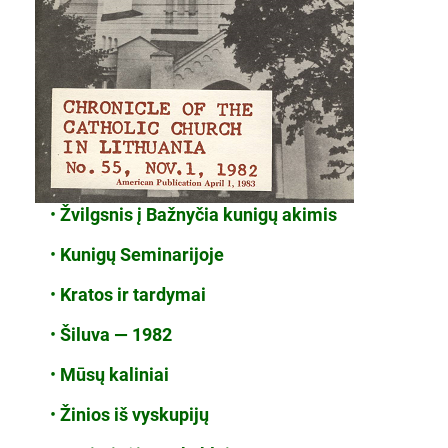
•
Žvilgsnis į Bažnyčia kunigų akimis
•
Kunigų Seminarijoje
•
Kratos ir tardymai
•
Šiluva — 1982
•
Mūsų kaliniai
•
Žinios iš vyskupijų