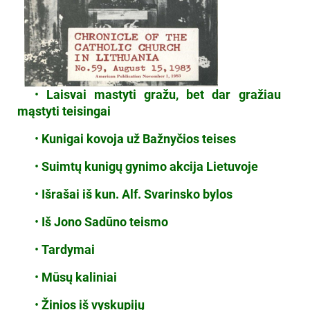
•
Laisvai mastyti gražu, bet dar gražiau
mąstyti teisingai
•
Kunigai kovoja už Bažnyčios teises
•
Suimtų kunigų gynimo akcija Lietuvoje
•
Išrašai iš kun. Alf. Svarinsko bylos
•
Iš Jono Sadūno teismo
•
Tardymai
•
Mūsų kaliniai
•
Žinios iš vyskupijų