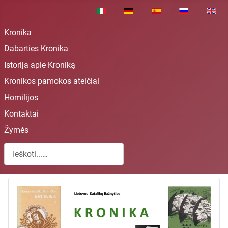
Pasirinkite savo kalbą
Kronika
Dabarties Kronika
Istorija apie Kroniką
Kronikos pamokos ateičiai
Homilijos
Kontaktai
Žymės
Paieška