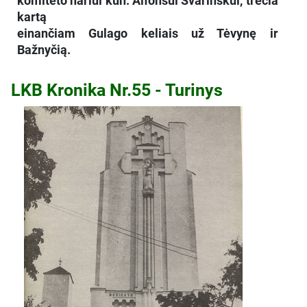
komiteto nariui kun. Alfonsui Svarinskui, trečia
kartą
einančiam Gulago keliais už Tėvynę ir
Bažnyčią.
LKB Kronika Nr.55 - Turinys