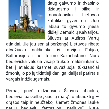
daug gaivumo ir dvasinio
džiaugsmo į pilką ir
monotonišką Lietuvos
kataliko gyvenimą. Juo
labiau to gyvumo įneša
didieji Žemaičių Kalvarijos,
Šiluvos ar Aušros Vartų
atlaidai. Jie jau seniai peržengė Lietuvos ribas:
atvažiuoja maldininkai iš Latvijos, Estijos,
Baltarusijos ir net tolimo Kazachstano. Nors
bedieviška valdžia visaip trukdo maldininkams,
bet į atlaidus kasmet suvažiuoja tūkstančiai
žmonių, o po jų tikintieji dar ilgai dalijasi patirtais
vargais ir džiaugsmais.
Pernai, prieš didžiuosius Šiluvos atlaidus,
bedieviai paskelbė „kiaulių marą", o atšaukti jį —
drąsos taip ir neužteko, šiemet žmonės laukė
naujų bedievių fantazijos „perliukų", kurie