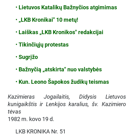
•
Lietuvos Katalikų Bažnyčios atgimimas
•
„LKB Kronikai" 10 metų!
•
Laiškas „LKB Kronikos" redakcijai
•
Tikinčiųjų protestas
•
Sugrįžo
•
Bažnyčią „atskirta" nuo valstybės
•
Kun. Leono Šapokos žudikų teismas
Kazimieras Jogailaitis, Didysis Lietuvos
kunigaikštis ir Lenkijos karalius, šv. Kazimiero
tėvas
1982 m. kovo 19 d.
LKB KRONIKA Nr. 51