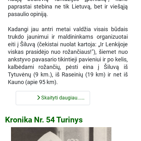
paprastai stebina ne tik Lietuvą, bet ir viešąją
pasaulio opiniją.
Kadangi jau antri metai valdžia visais būdais
trukdo jaunimui ir maldininkams organizuotai
eiti į Šiluvą (čekistai nuolat kartoja: „Ir Lenkijoje
viskas prasidėjo nuo rožančiaus!"), šiemet nuo
ankstyvo pavasario tikintieji pavieniui ir po kelis,
kalbėdami rožančių, pėsti eina į Šiluvą iš
Tytuvėnų (9 km.), iš Raseinių (19 km) ir net iš
Kauno (apie 95 km).
Skaityti daugiau...…
Kronika Nr. 54 Turinys