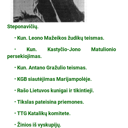
Steponavičių.
•
Kun. Leono Mažeikos žudikų teismas.
•
Kun. Kastyčio-Jono Matulionio
persekiojimas.
•
Kun. Antano Gražulio teismas.
•
KGB siautėjimas Marijampolėje.
•
Rašo Lietuvos kunigai ir tikintieji.
•
Tikslas pateisina priemones.
•
TTG Katalikų komitete.
•
Žinios iš vyskupijų.