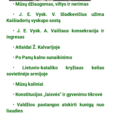
•
Mūsų džiaugsmas, viltys ir nerimas
•
J. E. Vysk. V. Sladkevičius užima
Kaišiadorių vyskupo sostą
•
J. E. Vysk. A. Vaičiaus konsekracija ir
ingresas
•
Atlaidai Ž. Kalvarijoje
•
Po Panų kalno sunaikinimo
•
Lietuvio-kataliko kryžiaus kelias
sovietinėje armijoje
•
Mūsų kaliniai
•
Konstitucijos „laisvės" ir gyvenimo tikrovė
•
Valdžios pastangos atskirti kunigą nuo
liaudies