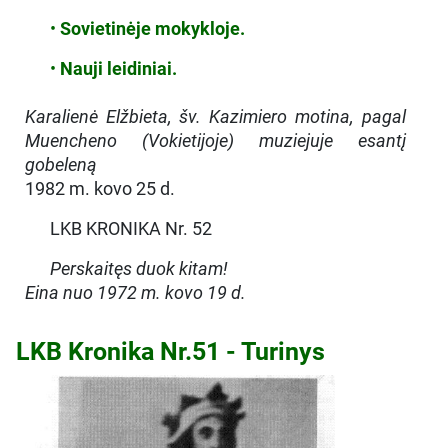
•
Sovietinėje mokykloje.
•
Nauji leidiniai.
Karalienė Elžbieta, šv. Kazimiero motina, pagal
Muencheno (Vokietijoje) muziejuje esantį
gobeleną
1982 m. kovo 25 d.
LKB KRONIKA Nr. 52
Perskaitęs duok kitam!
Eina nuo 1972 m. kovo 19 d.
LKB Kronika Nr.51 - Turinys