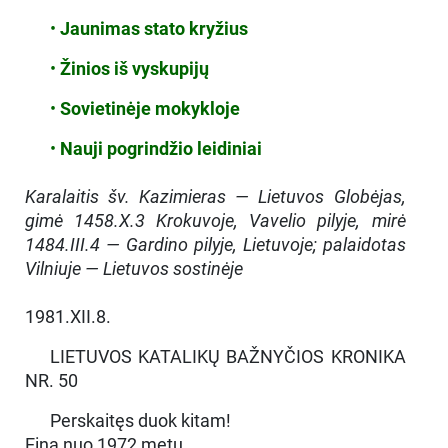
•
Jaunimas stato kryžius
•
Žinios iš vyskupijų
•
Sovietinėje mokykloje
•
Nauji pogrindžio leidiniai
Karalaitis šv. Kazimieras — Lietuvos Globėjas,
gimė 1458.X.3 Krokuvoje, Vavelio pilyje, mirė
1484.III.4 — Gardino pilyje, Lietuvoje; palaidotas
Vilniuje — Lietuvos sostinėje
1981.XII.8.
LIETUVOS KATALIKŲ BAŽNYČIOS KRONIKA
NR. 50
Perskaitęs duok kitam!
Eina nuo 1972 metų.