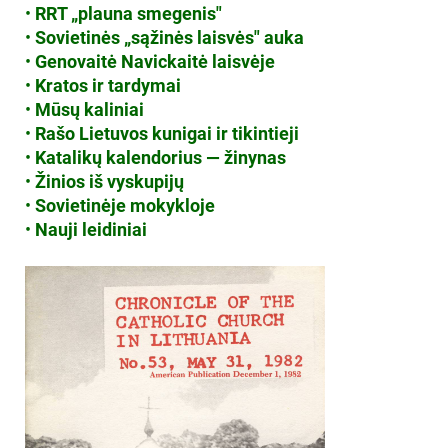
•
RRT „plauna smegenis"
•
Sovietinės „sąžinės laisvės" auka
•
Genovaitė Navickaitė laisvėje
•
Kratos ir tardymai
•
Mūsų kaliniai
•
Rašo Lietuvos kunigai ir tikintieji
•
Katalikų kalendorius — žinynas
•
Žinios iš vyskupijų
•
Sovietinėje mokykloje
•
Nauji leidiniai