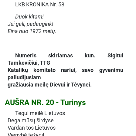
LKB KRONIKA Nr. 58
Duok kitam!
Jei gali, padaugink!
Eina nuo 1972 metų.
Numeris skiriamas kun. Sigitui
Tamkevičiui, TTG
Katalikų komiteto nariui, savo gyvenimu
paliudijusiam
gražiausia meilę Dievui ir Tėvynei.
AUŠRA NR. 20 - Turinys
Tegul meilė Lietuvos
Dega mūsų širdyse
Vardan tos Lietuvos
Vienybė težydi!