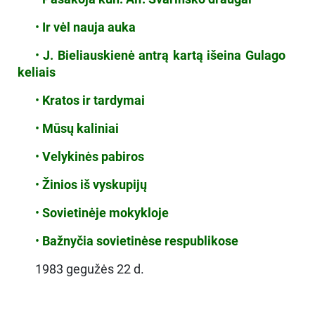
•
Ir vėl nauja auka
•
J. Bieliauskienė antrą kartą išeina Gulago
keliais
•
Kratos ir tardymai
•
Mūsų kaliniai
•
Velykinės pabiros
•
Žinios iš vyskupijų
•
Sovietinėje mokykloje
•
Bažnyčia sovietinėse respublikose
1983 gegužės 22 d.