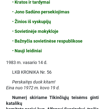
•
Kratos ir tardymai
•
Jono Sadūno persekiojimas
•
Žinios iš vyskupijų
•
Sovietinėje mokykloje
•
Bažnyčia sovietinėse respublikose
•
Nauji leidiniai
1983 m. vasario 14 d.
LKB KRONIKA Nr. 56
Perskaitęs duok kitam!
Eina nuo 1972 m. kovo 19 d.
Numerį skiriame Tikinčiųjų teisėms ginti
katalikų